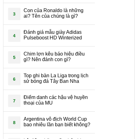
Con của Ronaldo là những
3
ai? Tên của chúng là gì?
Đánh giá mẫu giày Adidas
4
Pulseboost HD Winterized
Chim lợn kêu báo hiệu điều
5
gì? Nên đánh con gì?
Top ghi bàn La Liga trong lịch
6
sử bóng đá Tây Ban Nha
Điểm danh các hậu vệ huyền
7
thoại của MU
Argentina vô địch World Cup
8
bao nhiêu lần bạn biết không?