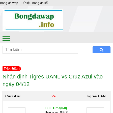
Bóng đá wap – Dữ liệu bóng đá số
Trận Đấu :
Nhận định Tigres UANL vs Cruz Azul vào
ngày 04/12
Cruz Azul
Vs
Tigres UANL
Full Time
(0-0)
Thời gian: 08:00