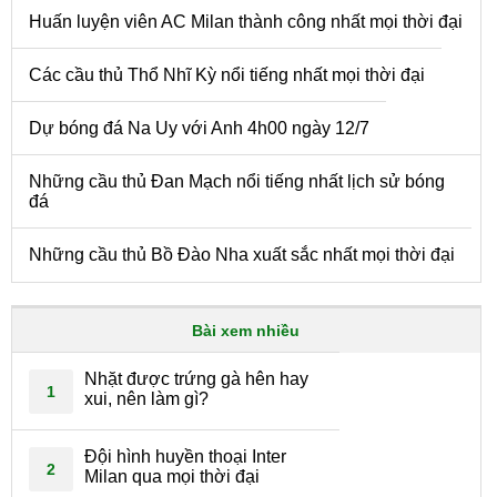
Huấn luyện viên AC Milan thành công nhất mọi thời đại
Các cầu thủ Thổ Nhĩ Kỳ nổi tiếng nhất mọi thời đại
Dự bóng đá Na Uy với Anh 4h00 ngày 12/7
Những cầu thủ Đan Mạch nổi tiếng nhất lịch sử bóng
đá
Những cầu thủ Bồ Đào Nha xuất sắc nhất mọi thời đại
Bài xem nhiều
Nhặt được trứng gà hên hay
1
xui, nên làm gì?
Đội hình huyền thoại Inter
2
Milan qua mọi thời đại