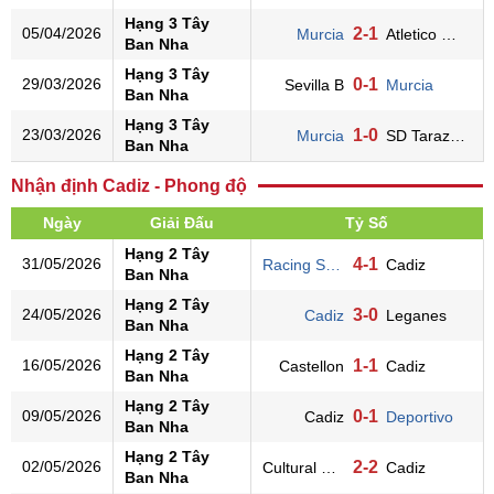
Hạng 3 Tây
05/04/2026
2-1
Murcia
Atletico Madrid B
Ban Nha
Hạng 3 Tây
29/03/2026
0-1
Sevilla B
Murcia
Ban Nha
Hạng 3 Tây
23/03/2026
1-0
Murcia
SD Tarazona
Ban Nha
Nhận định Cadiz - Phong độ
Ngày
Giải Đấu
Tỷ Số
Hạng 2 Tây
31/05/2026
4-1
Racing Santander
Cadiz
Ban Nha
Hạng 2 Tây
24/05/2026
3-0
Cadiz
Leganes
Ban Nha
Hạng 2 Tây
16/05/2026
1-1
Castellon
Cadiz
Ban Nha
Hạng 2 Tây
09/05/2026
0-1
Cadiz
Deportivo
Ban Nha
Hạng 2 Tây
02/05/2026
2-2
Cultural Leonesa
Cadiz
Ban Nha