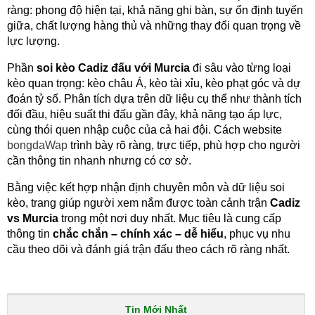
ràng: phong độ hiện tại, khả năng ghi bàn, sự ổn định tuyến
giữa, chất lượng hàng thủ và những thay đổi quan trọng về
lực lượng.
Phần
soi kèo Cadiz đấu với Murcia
đi sâu vào từng loại
kèo quan trọng: kèo châu Á, kèo tài xỉu, kèo phạt góc và dự
đoán tỷ số. Phân tích dựa trên dữ liệu cụ thể như thành tích
đối đầu, hiệu suất thi đấu gần đây, khả năng tạo áp lực,
cùng thói quen nhập cuộc của cả hai đội. Cách website
bongdaWap
trình bày rõ ràng, trực tiếp, phù hợp cho người
cần thông tin nhanh nhưng có cơ sở.
Bằng việc kết hợp nhận định chuyên môn và dữ liệu soi
kèo, trang giúp người xem nắm được toàn cảnh trận
Cadiz
vs Murcia
trong một nơi duy nhất. Mục tiêu là cung cấp
thông tin
chắc chắn – chính xác – dễ hiểu
, phục vụ nhu
cầu theo dõi và đánh giá trận đấu theo cách rõ ràng nhất.
Tin Mới Nhất