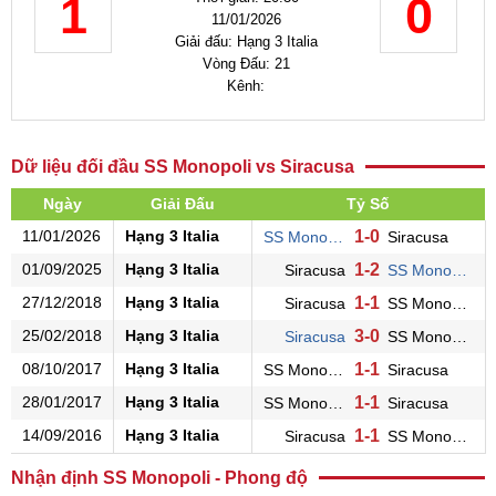
1
0
11/01/2026
Giải đấu: Hạng 3 Italia
Vòng Đấu: 21
Kênh:
Dữ liệu đối đầu SS Monopoli vs Siracusa
Ngày
Giải Đấu
Tỷ Số
11/01/2026
Hạng 3 Italia
1-0
SS Monopoli
Siracusa
01/09/2025
Hạng 3 Italia
1-2
Siracusa
SS Monopoli
27/12/2018
Hạng 3 Italia
1-1
Siracusa
SS Monopoli
25/02/2018
Hạng 3 Italia
3-0
Siracusa
SS Monopoli
08/10/2017
Hạng 3 Italia
1-1
SS Monopoli
Siracusa
28/01/2017
Hạng 3 Italia
1-1
SS Monopoli
Siracusa
14/09/2016
Hạng 3 Italia
1-1
Siracusa
SS Monopoli
Nhận định SS Monopoli - Phong độ