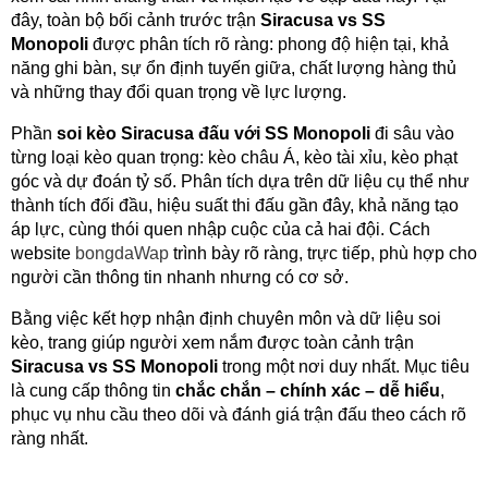
đây, toàn bộ bối cảnh trước trận
Siracusa vs SS
Monopoli
được phân tích rõ ràng: phong độ hiện tại, khả
năng ghi bàn, sự ổn định tuyến giữa, chất lượng hàng thủ
và những thay đổi quan trọng về lực lượng.
Phần
soi kèo Siracusa đấu với SS Monopoli
đi sâu vào
từng loại kèo quan trọng: kèo châu Á, kèo tài xỉu, kèo phạt
góc và dự đoán tỷ số. Phân tích dựa trên dữ liệu cụ thể như
thành tích đối đầu, hiệu suất thi đấu gần đây, khả năng tạo
áp lực, cùng thói quen nhập cuộc của cả hai đội. Cách
website
bongdaWap
trình bày rõ ràng, trực tiếp, phù hợp cho
người cần thông tin nhanh nhưng có cơ sở.
Bằng việc kết hợp nhận định chuyên môn và dữ liệu soi
kèo, trang giúp người xem nắm được toàn cảnh trận
Siracusa vs SS Monopoli
trong một nơi duy nhất. Mục tiêu
là cung cấp thông tin
chắc chắn – chính xác – dễ hiểu
,
phục vụ nhu cầu theo dõi và đánh giá trận đấu theo cách rõ
ràng nhất.