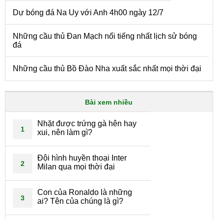
Dự bóng đá Na Uy với Anh 4h00 ngày 12/7
Những cầu thủ Đan Mạch nổi tiếng nhất lịch sử bóng
đá
Những cầu thủ Bồ Đào Nha xuất sắc nhất mọi thời đại
Bài xem nhiều
Nhặt được trứng gà hên hay
1
xui, nên làm gì?
Đội hình huyền thoại Inter
2
Milan qua mọi thời đại
Con của Ronaldo là những
3
ai? Tên của chúng là gì?