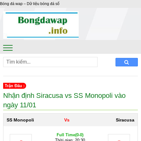
Bóng đá wap – Dữ liệu bóng đá số
Trận Đấu :
Nhận định Siracusa vs SS Monopoli vào
ngày 11/01
SS Monopoli
Vs
Siracusa
Full Time
(0-0)
Thời gian: 20:30