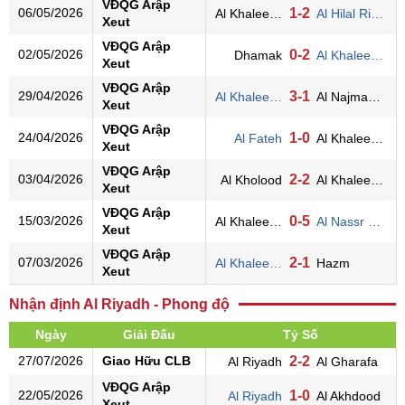
VĐQG Arập
06/05/2026
1-2
Al Khaleej(KSA)
Al Hilal Riyadh
Xeut
VĐQG Arập
02/05/2026
0-2
Dhamak
Al Khaleej(KSA)
Xeut
VĐQG Arập
29/04/2026
3-1
Al Khaleej(KSA)
Al Najma (KSA)
Xeut
VĐQG Arập
24/04/2026
1-0
Al Fateh
Al Khaleej(KSA)
Xeut
VĐQG Arập
03/04/2026
2-2
Al Kholood
Al Khaleej(KSA)
Xeut
VĐQG Arập
15/03/2026
0-5
Al Khaleej(KSA)
Al Nassr Riyadh
Xeut
VĐQG Arập
07/03/2026
2-1
Al Khaleej(KSA)
Hazm
Xeut
Nhận định Al Riyadh - Phong độ
Ngày
Giải Đấu
Tỷ Số
27/07/2026
Giao Hữu CLB
2-2
Al Riyadh
Al Gharafa
VĐQG Arập
22/05/2026
1-0
Al Riyadh
Al Akhdood
Xeut