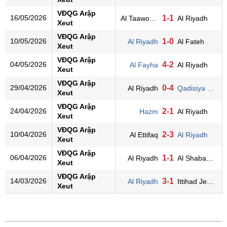
VĐQG Arập
16/05/2026
1-1
Al Taawon (KSA)
Al Riyadh
Xeut
VĐQG Arập
10/05/2026
1-0
Al Riyadh
Al Fateh
Xeut
VĐQG Arập
04/05/2026
4-2
Al Fayha
Al Riyadh
Xeut
VĐQG Arập
29/04/2026
0-4
Al Riyadh
Qadisiya Khubar
Xeut
VĐQG Arập
24/04/2026
2-1
Hazm
Al Riyadh
Xeut
VĐQG Arập
10/04/2026
2-3
Al Ettifaq
Al Riyadh
Xeut
VĐQG Arập
06/04/2026
1-1
Al Riyadh
Al Shabab (KSA)
Xeut
VĐQG Arập
14/03/2026
3-1
Al Riyadh
Ittihad Jeddah
Xeut