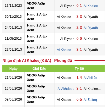
VĐQG Arập
16/12/2023
0-1
Al Riyadh
Al Khaleej(KSA)
Xeut
Hạng 2 Arập
30/11/2013
3-3
Al Khaleej(KSA)
Al Riyadh
Xeut
Hạng 2 Arập
24/05/2013
2-3
Al Khaleej(KSA)
Al Riyadh
Xeut
Hạng 2 Arập
11/05/2013
0-0
Al Riyadh
Al Khaleej(KSA)
Xeut
Hạng 2 Arập
27/03/2013
3-1
Al Khaleej(KSA)
Al Riyadh
Xeut
Nhận định Al Khaleej(KSA) - Phong độ
Ngày
Giải Đấu
Tỷ Số
VĐQG Arập
21/05/2026
1-4
Al Khaleej(KSA)
Al Ahli Jeddah
Xeut
VĐQG Arập
16/05/2026
3-1
Al Akhdood
Al Khaleej(KSA)
Xeut
VĐQG Arập
09/05/2026
0-5
Al Khaleej(KSA)
Al Ettifaq
Xeut