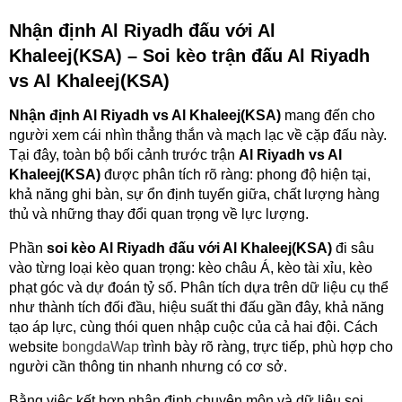
Nhận định Al Riyadh đấu với Al
Khaleej(KSA) – Soi kèo trận đấu Al Riyadh
vs Al Khaleej(KSA)
Nhận định Al Riyadh vs Al Khaleej(KSA)
mang đến cho
người xem cái nhìn thẳng thắn và mạch lạc về cặp đấu này.
Tại đây, toàn bộ bối cảnh trước trận
Al Riyadh vs Al
Khaleej(KSA)
được phân tích rõ ràng: phong độ hiện tại,
khả năng ghi bàn, sự ổn định tuyến giữa, chất lượng hàng
thủ và những thay đổi quan trọng về lực lượng.
Phần
soi kèo Al Riyadh đấu với Al Khaleej(KSA)
đi sâu
vào từng loại kèo quan trọng: kèo châu Á, kèo tài xỉu, kèo
phạt góc và dự đoán tỷ số. Phân tích dựa trên dữ liệu cụ thể
như thành tích đối đầu, hiệu suất thi đấu gần đây, khả năng
tạo áp lực, cùng thói quen nhập cuộc của cả hai đội. Cách
website
bongdaWap
trình bày rõ ràng, trực tiếp, phù hợp cho
người cần thông tin nhanh nhưng có cơ sở.
Bằng việc kết hợp nhận định chuyên môn và dữ liệu soi