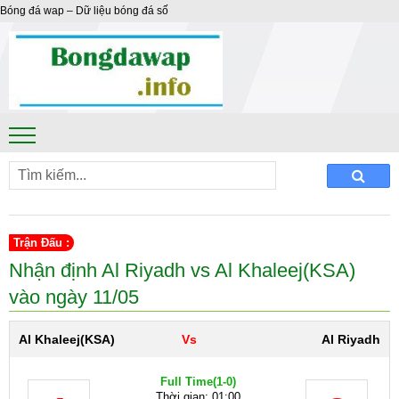
Bóng đá wap – Dữ liệu bóng đá số
Trận Đấu :
Nhận định Al Riyadh vs Al Khaleej(KSA)
vào ngày 11/05
Al Khaleej(KSA)
Vs
Al Riyadh
Full Time
(1-0)
Thời gian: 01:00