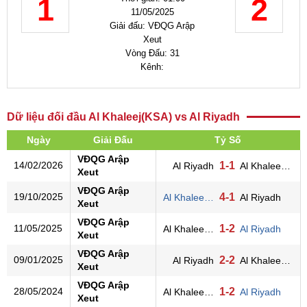
1
2
11/05/2025
Giải đấu: VĐQG Arập
Xeut
Vòng Đấu: 31
Kênh:
Dữ liệu đối đầu Al Khaleej(KSA) vs Al Riyadh
Ngày
Giải Đấu
Tỷ Số
VĐQG Arập
14/02/2026
1-1
Al Riyadh
Al Khaleej(KSA)
Xeut
VĐQG Arập
19/10/2025
4-1
Al Khaleej(KSA)
Al Riyadh
Xeut
VĐQG Arập
11/05/2025
1-2
Al Khaleej(KSA)
Al Riyadh
Xeut
VĐQG Arập
09/01/2025
2-2
Al Riyadh
Al Khaleej(KSA)
Xeut
VĐQG Arập
28/05/2024
1-2
Al Khaleej(KSA)
Al Riyadh
Xeut