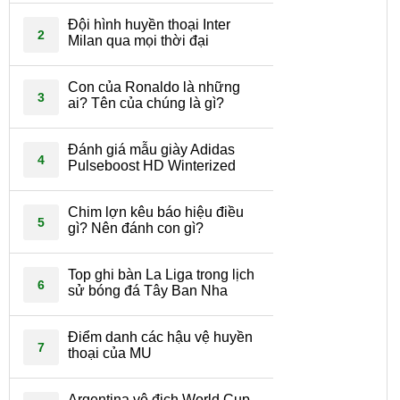
Đội hình huyền thoại Inter
2
Milan qua mọi thời đại
Con của Ronaldo là những
3
ai? Tên của chúng là gì?
Đánh giá mẫu giày Adidas
4
Pulseboost HD Winterized
Chim lợn kêu báo hiệu điều
5
gì? Nên đánh con gì?
Top ghi bàn La Liga trong lịch
6
sử bóng đá Tây Ban Nha
Điểm danh các hậu vệ huyền
7
thoại của MU
Argentina vô địch World Cup