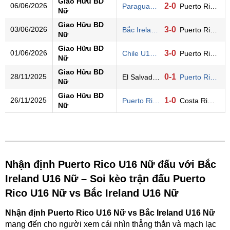
Giao Hữu BD
06/06/2026
2-0
Paraguay U16 Nữ
Puerto Rico U16 Nữ
Nữ
Giao Hữu BD
03/06/2026
3-0
Bắc Ireland U16 Nữ
Puerto Rico U16 Nữ
Nữ
Giao Hữu BD
01/06/2026
3-0
Chile U16 Nữ
Puerto Rico U16 Nữ
Nữ
Giao Hữu BD
28/11/2025
0-1
El Salvador U16 Nữ
Puerto Rico U16 Nữ
Nữ
Giao Hữu BD
26/11/2025
1-0
Puerto Rico U16 Nữ
Costa Rica U16 Nữ
Nữ
Nhận định Puerto Rico U16 Nữ đấu với Bắc
Ireland U16 Nữ – Soi kèo trận đấu Puerto
Rico U16 Nữ vs Bắc Ireland U16 Nữ
Nhận định Puerto Rico U16 Nữ vs Bắc Ireland U16 Nữ
mang đến cho người xem cái nhìn thẳng thắn và mạch lạc