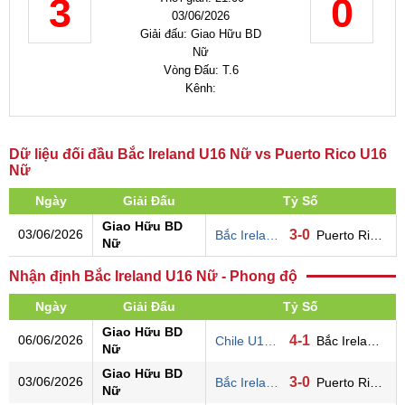
3
0
03/06/2026
Giải đấu: Giao Hữu BD
Nữ
Vòng Đấu: T.6
Kênh:
Dữ liệu đối đầu Bắc Ireland U16 Nữ vs Puerto Rico U16
Nữ
Ngày
Giải Đấu
Tỷ Số
Giao Hữu BD
03/06/2026
3-0
Bắc Ireland U16 Nữ
Puerto Rico U16 Nữ
Nữ
Nhận định Bắc Ireland U16 Nữ - Phong độ
Ngày
Giải Đấu
Tỷ Số
Giao Hữu BD
06/06/2026
4-1
Chile U16 Nữ
Bắc Ireland U16 Nữ
Nữ
Giao Hữu BD
03/06/2026
3-0
Bắc Ireland U16 Nữ
Puerto Rico U16 Nữ
Nữ