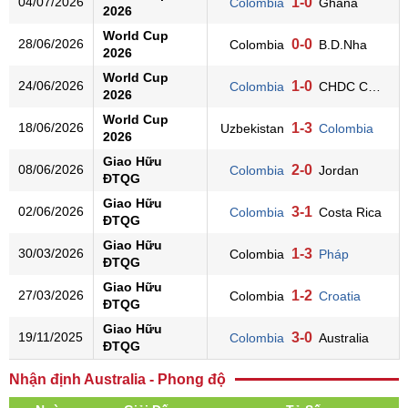
04/07/2026
1-0
Colombia
Ghana
2026
World Cup
28/06/2026
0-0
Colombia
B.D.Nha
2026
World Cup
24/06/2026
1-0
Colombia
CHDC Congo
2026
World Cup
18/06/2026
1-3
Uzbekistan
Colombia
2026
Giao Hữu
08/06/2026
2-0
Colombia
Jordan
ĐTQG
Giao Hữu
02/06/2026
3-1
Colombia
Costa Rica
ĐTQG
Giao Hữu
30/03/2026
1-3
Colombia
Pháp
ĐTQG
Giao Hữu
27/03/2026
1-2
Colombia
Croatia
ĐTQG
Giao Hữu
19/11/2025
3-0
Colombia
Australia
ĐTQG
Nhận định Australia - Phong độ