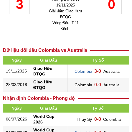
3
0
19/11/2025
Giải đấu: Giao Hữu
ĐTQG
Vòng Đấu: T.11
Kênh:
Dữ liệu đối đầu Colombia vs Australia
Ngày
Giải Đấu
Tỷ Số
Giao Hữu
19/11/2025
3-0
Colombia
Australia
ĐTQG
Giao Hữu
28/03/2018
0-0
Colombia
Australia
ĐTQG
Nhận định Colombia - Phong độ
Ngày
Giải Đấu
Tỷ Số
World Cup
08/07/2026
0-0
Thụy Sỹ
Colombia
2026
World Cup