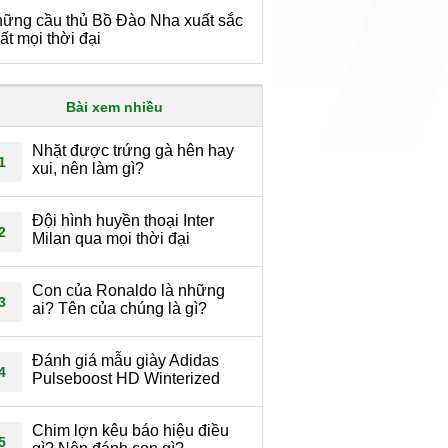
ững cầu thủ Bồ Đào Nha xuất sắc
ất mọi thời đại
Bài xem nhiều
Nhặt được trứng gà hên hay
1
xui, nên làm gì?
Đội hình huyền thoại Inter
2
Milan qua mọi thời đại
Con của Ronaldo là những
3
ai? Tên của chúng là gì?
Đánh giá mẫu giày Adidas
4
Pulseboost HD Winterized
Chim lợn kêu báo hiệu điều
5