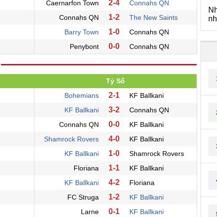
2-4
Caernarfon Town
Connahs QN
Nh
1-2
Connahs QN
The New Saints
nh
1-0
Barry Town
Connahs QN
0-0
Penybont
Connahs QN
Tỷ Số
2-1
Bohemians
KF Ballkani
3-2
KF Ballkani
Connahs QN
0-0
Connahs QN
KF Ballkani
4-0
Shamrock Rovers
KF Ballkani
1-0
KF Ballkani
Shamrock Rovers
1-1
Floriana
KF Ballkani
4-2
KF Ballkani
Floriana
1-2
FC Struga
KF Ballkani
0-1
Larne
KF Ballkani