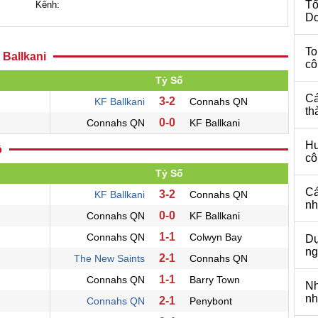
Tổ
Kênh:
Do
To
 Ballkani
cô
Tỷ Số
Cá
3-2
KF Ballkani
Connahs QN
th
0-0
Connahs QN
KF Ballkani
Hu
ộ
cô
Tỷ Số
Cá
3-2
KF Ballkani
Connahs QN
nh
0-0
Connahs QN
KF Ballkani
1-1
Connahs QN
Colwyn Bay
Dự
ng
2-1
The New Saints
Connahs QN
1-1
Connahs QN
Barry Town
Nh
nh
2-1
Connahs QN
Penybont