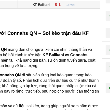
0-1
KF Ballkani
Larne
với Connahs QN – Soi kèo trận đấu KF
s QN
mang đến cho người xem cái nhìn thẳng thắn và
àn bộ bối cảnh trước trận
KF Ballkani vs Connahs
hiện tại, khả năng ghi bàn, sự ổn định tuyến giữa, chất
an trọng về lực lượng.
 Connahs QN
đi sâu vào từng loại kèo quan trọng: kèo
dự đoán tỷ số. Phân tích dựa trên dữ liệu cụ thể như thành
ây, khả năng tạo áp lực, cùng thói quen nhập cuộc của cả
nh bày rõ ràng, trực tiếp, phù hợp cho người cần thông tin
môn và dữ liệu soi kèo, trang giúp người xem nắm được