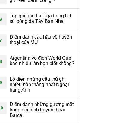
gì? Nên đánh con gì?
Top ghi bàn La Liga trong lịch
6
sử bóng đá Tây Ban Nha
Điểm danh các hậu vệ huyền
7
thoại của MU
Argentina vô địch World Cup
8
bao nhiêu lần bạn biết không?
Lộ diện những cầu thủ ghi
9
nhiều bàn thắng nhất Ngoại
hạng Anh
Điểm danh những gương mặt
10
trong đội hình huyền thoại
Barca