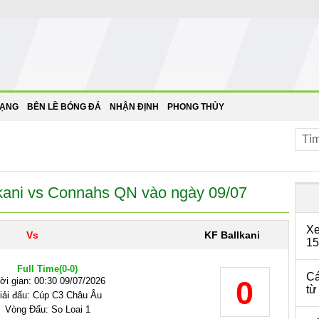
HẠNG
BÊN LỀ BÓNG ĐÁ
NHẬN ĐỊNH
PHONG THỦY
kani vs Connahs QN vào ngày 09/07
Xe
Vs
KF Ballkani
15
Full Time
(0-0)
Cá
0
ời gian: 00:30 09/07/2026
từ
iải đấu: Cúp C3 Châu Âu
Vòng Đấu: So Loai 1