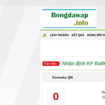
TRANG
LỊCH THI ĐẤU
KẾT QUẢ
BẢNG XẾP 
CHỦ
Nhận định KF Ball
Trận Đấu :
Connahs QN
0
Th
G