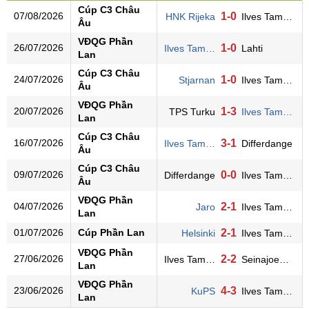
Cúp C3 Châu
07/08/2026
1-0
HNK Rijeka
Ilves Tampere
Âu
VĐQG Phần
26/07/2026
1-0
Ilves Tampere
Lahti
Lan
Cúp C3 Châu
24/07/2026
1-0
Stjarnan
Ilves Tampere
Âu
VĐQG Phần
20/07/2026
1-3
TPS Turku
Ilves Tampere
Lan
Cúp C3 Châu
16/07/2026
3-1
Ilves Tampere
Differdange
Âu
Cúp C3 Châu
09/07/2026
0-0
Differdange
Ilves Tampere
Âu
VĐQG Phần
04/07/2026
2-1
Jaro
Ilves Tampere
Lan
01/07/2026
Cúp Phần Lan
2-1
Helsinki
Ilves Tampere
VĐQG Phần
27/06/2026
2-2
Ilves Tampere
Seinajoen JK
Lan
VĐQG Phần
23/06/2026
4-3
KuPS
Ilves Tampere
Lan