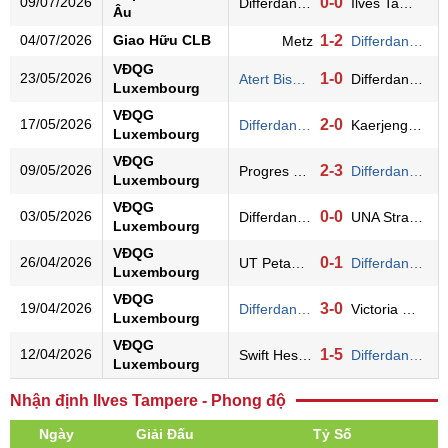
09/07/2026
0-0
Differdange
Ilves Tampere
Âu
04/07/2026
Giao Hữu CLB
1-2
Metz
Differdange
VĐQG
23/05/2026
1-0
Atert Bissen
Differdange
Luxembourg
VĐQG
17/05/2026
2-0
Differdange
Kaerjeng 97
Luxembourg
VĐQG
09/05/2026
2-3
Progres Niedercorn
Differdange
Luxembourg
VĐQG
03/05/2026
0-0
Differdange
UNA Strassen
Luxembourg
VĐQG
26/04/2026
0-1
UT Petange
Differdange
Luxembourg
VĐQG
19/04/2026
3-0
Differdange
Victoria Rosport
Luxembourg
VĐQG
12/04/2026
1-5
Swift Hesperange
Differdange
Luxembourg
Nhận định Ilves Tampere - Phong độ
Ngày
Giải Đấu
Tỷ Số