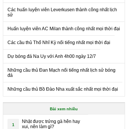
Các huấn luyện viên Leverkusen thành công nhất lịch
sử
Huấn luyện viên AC Milan thành công nhất mọi thời đại
Các cầu thủ Thổ Nhĩ Kỳ nổi tiếng nhất mọi thời đại
Dự bóng đá Na Uy với Anh 4h00 ngày 12/7
Những cầu thủ Đan Mạch nổi tiếng nhất lịch sử bóng
đá
Những cầu thủ Bồ Đào Nha xuất sắc nhất mọi thời đại
Bài xem nhiều
Nhặt được trứng gà hên hay
1
xui, nên làm gì?