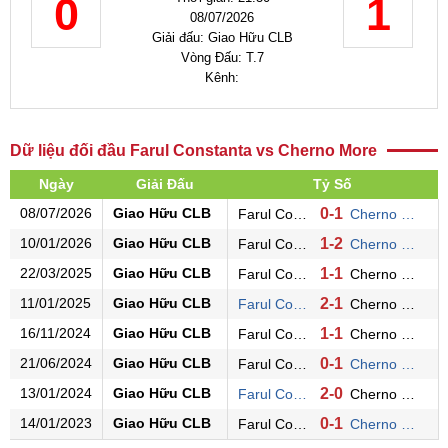
0
1
08/07/2026
Giải đấu: Giao Hữu CLB
Vòng Đấu: T.7
Kênh:
Dữ liệu đối đầu Farul Constanta vs Cherno More
Ngày
Giải Đấu
Tỷ Số
08/07/2026
Giao Hữu CLB
0-1
Farul Constanta
Cherno More
10/01/2026
Giao Hữu CLB
1-2
Farul Constanta
Cherno More
22/03/2025
Giao Hữu CLB
1-1
Farul Constanta
Cherno More
11/01/2025
Giao Hữu CLB
2-1
Farul Constanta
Cherno More
16/11/2024
Giao Hữu CLB
1-1
Farul Constanta
Cherno More
21/06/2024
Giao Hữu CLB
0-1
Farul Constanta
Cherno More
13/01/2024
Giao Hữu CLB
2-0
Farul Constanta
Cherno More
14/01/2023
Giao Hữu CLB
0-1
Farul Constanta
Cherno More