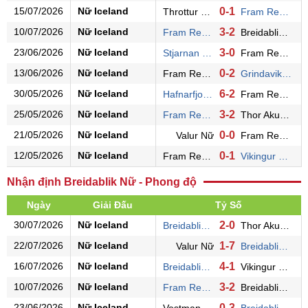
15/07/2026
Nữ Iceland
0-1
Throttur Rey. Nữ
Fram Rey. Nữ
10/07/2026
Nữ Iceland
3-2
Fram Rey. Nữ
Breidablik Nữ
23/06/2026
Nữ Iceland
3-0
Stjarnan Nữ
Fram Rey. Nữ
13/06/2026
Nữ Iceland
0-2
Fram Rey. Nữ
Grindavik/Njardvik Nữ
30/05/2026
Nữ Iceland
6-2
Hafnarfjordur Nữ
Fram Rey. Nữ
25/05/2026
Nữ Iceland
3-2
Fram Rey. Nữ
Thor Akureyri Nữ
21/05/2026
Nữ Iceland
0-0
Valur Nữ
Fram Rey. Nữ
12/05/2026
Nữ Iceland
0-1
Fram Rey. Nữ
Vikingur Rey. Nữ
Nhận định Breidablik Nữ - Phong độ
Ngày
Giải Đấu
Tỷ Số
30/07/2026
Nữ Iceland
2-0
Breidablik Nữ
Thor Akureyri Nữ
22/07/2026
Nữ Iceland
1-7
Valur Nữ
Breidablik Nữ
16/07/2026
Nữ Iceland
4-1
Breidablik Nữ
Vikingur Rey. Nữ
10/07/2026
Nữ Iceland
3-2
Fram Rey. Nữ
Breidablik Nữ
23/06/2026
Nữ Iceland
0-3
Vestmannaeyjar Nữ
Breidablik Nữ