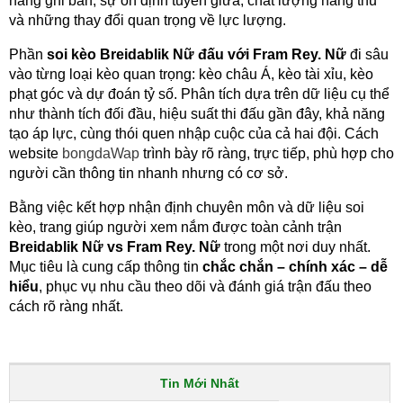
năng ghi bàn, sự ổn định tuyến giữa, chất lượng hàng thủ
và những thay đổi quan trọng về lực lượng.
Phần
soi kèo Breidablik Nữ đấu với Fram Rey. Nữ
đi sâu
vào từng loại kèo quan trọng: kèo châu Á, kèo tài xỉu, kèo
phạt góc và dự đoán tỷ số. Phân tích dựa trên dữ liệu cụ thể
như thành tích đối đầu, hiệu suất thi đấu gần đây, khả năng
tạo áp lực, cùng thói quen nhập cuộc của cả hai đội. Cách
website
bongdaWap
trình bày rõ ràng, trực tiếp, phù hợp cho
người cần thông tin nhanh nhưng có cơ sở.
Bằng việc kết hợp nhận định chuyên môn và dữ liệu soi
kèo, trang giúp người xem nắm được toàn cảnh trận
Breidablik Nữ vs Fram Rey. Nữ
trong một nơi duy nhất.
Mục tiêu là cung cấp thông tin
chắc chắn – chính xác – dễ
hiểu
, phục vụ nhu cầu theo dõi và đánh giá trận đấu theo
cách rõ ràng nhất.
Tin Mới Nhất