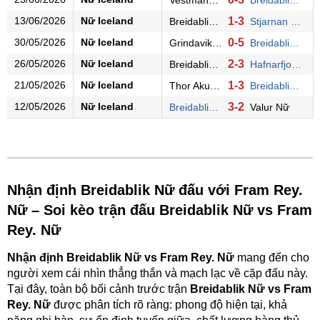
13/06/2026
Nữ Iceland
1-3
Breidablik Nữ
Stjarnan Nữ
30/05/2026
Nữ Iceland
0-5
Grindavik/Njardvik Nữ
Breidablik Nữ
26/05/2026
Nữ Iceland
2-3
Breidablik Nữ
Hafnarfjordur Nữ
21/05/2026
Nữ Iceland
1-3
Thor Akureyri Nữ
Breidablik Nữ
12/05/2026
Nữ Iceland
3-2
Breidablik Nữ
Valur Nữ
Nhận định Breidablik Nữ đấu với Fram Rey.
Nữ – Soi kèo trận đấu Breidablik Nữ vs Fram
Rey. Nữ
Nhận định Breidablik Nữ vs Fram Rey. Nữ
mang đến cho
người xem cái nhìn thẳng thắn và mạch lạc về cặp đấu này.
Tại đây, toàn bộ bối cảnh trước trận
Breidablik Nữ vs Fram
Rey. Nữ
được phân tích rõ ràng: phong độ hiện tại, khả