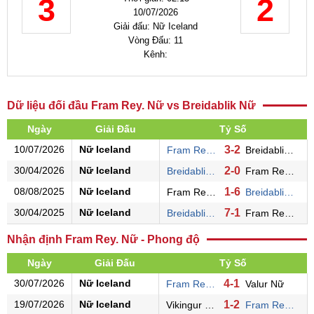
3
2
10/07/2026
Giải đấu: Nữ Iceland
Vòng Đấu: 11
Kênh:
Dữ liệu đối đầu Fram Rey. Nữ vs Breidablik Nữ
Ngày
Giải Đấu
Tỷ Số
10/07/2026
Nữ Iceland
3-2
Fram Rey. Nữ
Breidablik Nữ
30/04/2026
Nữ Iceland
2-0
Breidablik Nữ
Fram Rey. Nữ
08/08/2025
Nữ Iceland
1-6
Fram Rey. Nữ
Breidablik Nữ
30/04/2025
Nữ Iceland
7-1
Breidablik Nữ
Fram Rey. Nữ
Nhận định Fram Rey. Nữ - Phong độ
Ngày
Giải Đấu
Tỷ Số
30/07/2026
Nữ Iceland
4-1
Fram Rey. Nữ
Valur Nữ
19/07/2026
Nữ Iceland
1-2
Vikingur Rey. Nữ
Fram Rey. Nữ