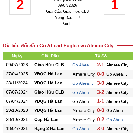
2
1
09/07/2026
Giải đấu: Giao Hữu CLB
Vòng Đấu: T.7
Kênh:
Dữ liệu đối đầu Go Ahead Eagles vs Almere City
Ngày
Giải Đấu
Tỷ Số
09/07/2026
Giao Hữu CLB
2-1
Go Ahead Eagles
Almere City
27/04/2025
VĐQG Hà Lan
0-0
Almere City
Go Ahead Eagles
23/11/2024
VĐQG Hà Lan
3-0
Go Ahead Eagles
Almere City
07/07/2024
Giao Hữu CLB
3-2
Go Ahead Eagles
Almere City
07/04/2024
VĐQG Hà Lan
1-1
Go Ahead Eagles
Almere City
29/10/2023
VĐQG Hà Lan
0-0
Almere City
Go Ahead Eagles
28/10/2021
Cúp Hà Lan
0-2
Almere City
Go Ahead Eagles
18/04/2021
Hạng 2 Hà Lan
3-0
Go Ahead Eagles
Almere City