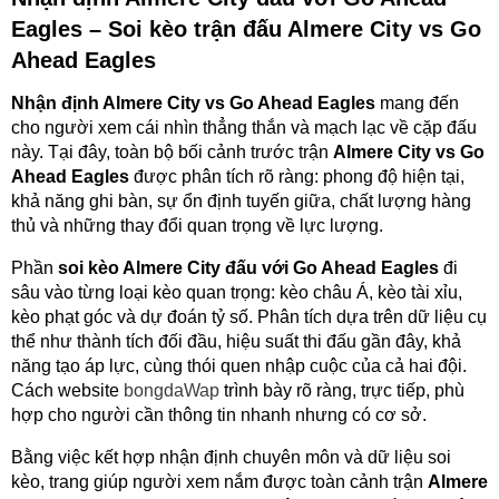
Eagles – Soi kèo trận đấu Almere City vs Go
Ahead Eagles
Nhận định Almere City vs Go Ahead Eagles
mang đến
cho người xem cái nhìn thẳng thắn và mạch lạc về cặp đấu
này. Tại đây, toàn bộ bối cảnh trước trận
Almere City vs Go
Ahead Eagles
được phân tích rõ ràng: phong độ hiện tại,
khả năng ghi bàn, sự ổn định tuyến giữa, chất lượng hàng
thủ và những thay đổi quan trọng về lực lượng.
Phần
soi kèo Almere City đấu với Go Ahead Eagles
đi
sâu vào từng loại kèo quan trọng: kèo châu Á, kèo tài xỉu,
kèo phạt góc và dự đoán tỷ số. Phân tích dựa trên dữ liệu cụ
thể như thành tích đối đầu, hiệu suất thi đấu gần đây, khả
năng tạo áp lực, cùng thói quen nhập cuộc của cả hai đội.
Cách website
bongdaWap
trình bày rõ ràng, trực tiếp, phù
hợp cho người cần thông tin nhanh nhưng có cơ sở.
Bằng việc kết hợp nhận định chuyên môn và dữ liệu soi
kèo, trang giúp người xem nắm được toàn cảnh trận
Almere