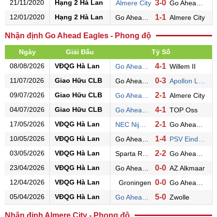
21/11/2020
Hạng 2 Hà Lan
3-0
Almere City
Go Ahead Eagles
12/01/2020
Hạng 2 Hà Lan
1-1
Go Ahead Eagles
Almere City
Nhận định Go Ahead Eagles - Phong độ
Ngày
Giải Đấu
Tỷ Số
08/08/2026
VĐQG Hà Lan
4-1
Go Ahead Eagles
Willem II
11/07/2026
Giao Hữu CLB
0-3
Go Ahead Eagles
Apollon Limassol
09/07/2026
Giao Hữu CLB
2-1
Go Ahead Eagles
Almere City
04/07/2026
Giao Hữu CLB
4-1
Go Ahead Eagles
TOP Oss
17/05/2026
VĐQG Hà Lan
2-1
NEC Nijmegen
Go Ahead Eagles
10/05/2026
VĐQG Hà Lan
1-4
Go Ahead Eagles
PSV Eindhoven
03/05/2026
VĐQG Hà Lan
2-2
Sparta Rotterdam
Go Ahead Eagles
23/04/2026
VĐQG Hà Lan
0-0
Go Ahead Eagles
AZ Alkmaar
12/04/2026
VĐQG Hà Lan
0-0
Groningen
Go Ahead Eagles
05/04/2026
VĐQG Hà Lan
5-0
Go Ahead Eagles
Zwolle
Nhận định Almere City - Phong độ