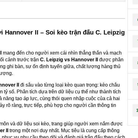
i Hannover II – Soi kèo trận đấu C. Leipzig
I
mang đến cho người xem cái nhìn thẳng thắn và mạch
bối cảnh trước trận
C. Leipzig vs Hannover II
được phân
năng ghi bàn, sự ổn định tuyến giữa, chất lượng hàng thủ
lượng.
nnover II
đi sâu vào từng loại kèo quan trọng: kèo châu
n tỷ số. Phân tích dựa trên dữ liệu cụ thể như thành tích
hả năng tạo áp lực, cùng thói quen nhập cuộc của cả hai
ày rõ ràng, trực tiếp, phù hợp cho người cần thông tin
môn và dữ liệu soi kèo, trang giúp người xem nắm được
r II
trong một nơi duy nhất. Mục tiêu là cung cấp thông
, phục vụ nhu cầu theo dõi và đánh giá trận đấu theo cách