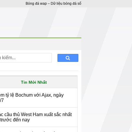
Bóng đá wap – Dữ liệu bóng đá số
Tin Mới Nhất
m tỷ lệ Bochum với Ajax, ngày
/7
c cầu thủ West Ham xuất sắc nhất
 trước đến nay