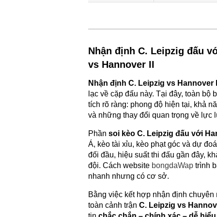
Nhận định C. Leipzig đấu vớ
vs Hannover II
Nhận định C. Leipzig vs Hannover I
lạc về cặp đấu này. Tại đây, toàn bộ 
tích rõ ràng: phong độ hiện tại, khả 
và những thay đổi quan trọng về lực 
Phần
soi kèo C. Leipzig đấu với Ha
Á, kèo tài xỉu, kèo phạt góc và dự đoá
đối đầu, hiệu suất thi đấu gần đây, k
đội. Cách website
bongdaWap
trình b
nhanh nhưng có cơ sở.
Bằng việc kết hợp nhận định chuyên 
toàn cảnh trận
C. Leipzig vs Hannove
tin
chắc chắn – chính xác – dễ hiểu