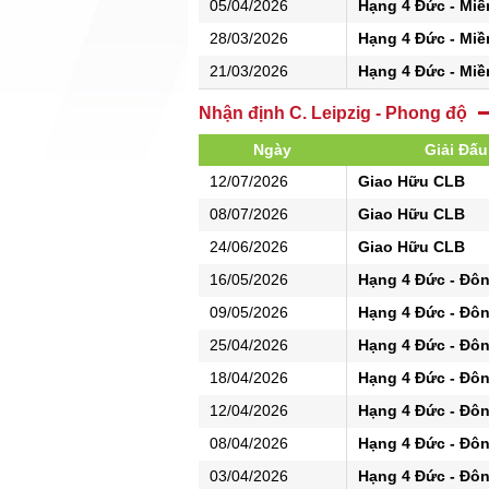
05/04/2026
Hạng 4 Đức - Miề
28/03/2026
Hạng 4 Đức - Miề
21/03/2026
Hạng 4 Đức - Miề
Nhận định C. Leipzig - Phong độ
Ngày
Giải Đấu
12/07/2026
Giao Hữu CLB
08/07/2026
Giao Hữu CLB
24/06/2026
Giao Hữu CLB
16/05/2026
Hạng 4 Đức - Đô
09/05/2026
Hạng 4 Đức - Đô
25/04/2026
Hạng 4 Đức - Đô
18/04/2026
Hạng 4 Đức - Đô
12/04/2026
Hạng 4 Đức - Đô
08/04/2026
Hạng 4 Đức - Đô
03/04/2026
Hạng 4 Đức - Đô