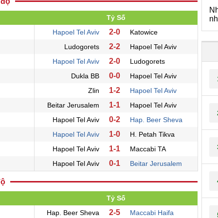
 độ
Nh
Tỷ Số
nh
2-0
Hapoel Tel Aviv
Katowice
2-2
Ludogorets
Hapoel Tel Aviv
2-0
Hapoel Tel Aviv
Ludogorets
0-0
Dukla BB
Hapoel Tel Aviv
1-2
Zlin
Hapoel Tel Aviv
1-1
Beitar Jerusalem
Hapoel Tel Aviv
0-2
Hapoel Tel Aviv
Hap. Beer Sheva
1-0
Hapoel Tel Aviv
H. Petah Tikva
1-1
Hapoel Tel Aviv
Maccabi TA
0-1
Hapoel Tel Aviv
Beitar Jerusalem
độ
Tỷ Số
2-5
Hap. Beer Sheva
Maccabi Haifa