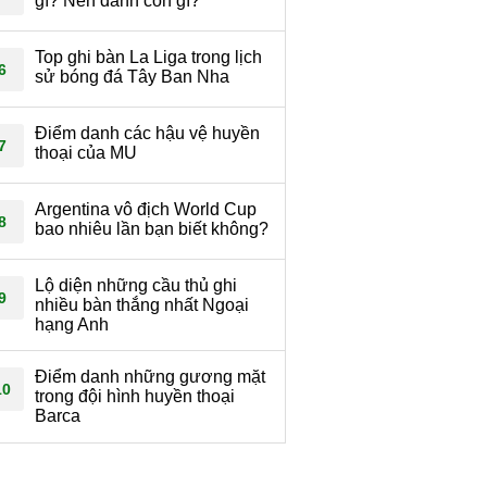
gì? Nên đánh con gì?
Top ghi bàn La Liga trong lịch
6
sử bóng đá Tây Ban Nha
Điểm danh các hậu vệ huyền
7
thoại của MU
Argentina vô địch World Cup
8
bao nhiêu lần bạn biết không?
Lộ diện những cầu thủ ghi
9
nhiều bàn thắng nhất Ngoại
hạng Anh
Điểm danh những gương mặt
10
trong đội hình huyền thoại
Barca