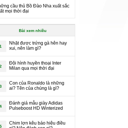
ững cầu thủ Bồ Đào Nha xuất sắc
ất mọi thời đại
Bài xem nhiều
Nhặt được trứng gà hên hay
1
xui, nên làm gì?
Đội hình huyền thoại Inter
2
Milan qua mọi thời đại
Con của Ronaldo là những
3
ai? Tên của chúng là gì?
Đánh giá mẫu giày Adidas
4
Pulseboost HD Winterized
Chim lợn kêu báo hiệu điều
5