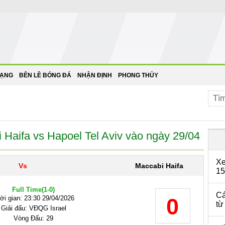
HẠNG
BÊN LỀ BÓNG ĐÁ
NHẬN ĐỊNH
PHONG THỦY
 Haifa vs Hapoel Tel Aviv vào ngày 29/04
Xe
Vs
Maccabi Haifa
15
Full Time
(1-0)
Cá
0
ời gian: 23:30 29/04/2026
từ
Giải đấu: VĐQG Israel
Vòng Đấu: 29