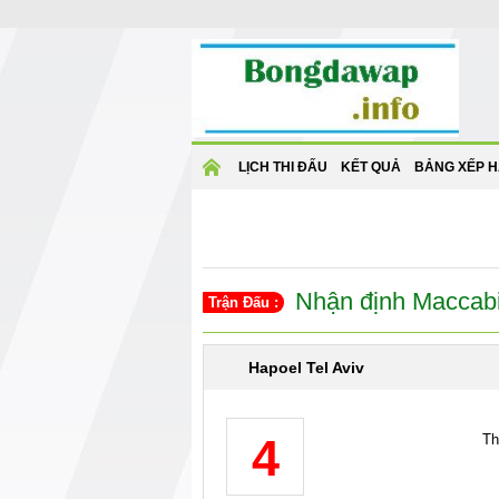
TRANG
LỊCH THI ĐẤU
KẾT QUẢ
BẢNG XẾP 
CHỦ
Nhận định Maccabi
Trận Đấu :
Hapoel Tel Aviv
4
Th