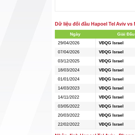
Dữ liệu đối đầu Hapoel Tel Aviv vs
Ngày
Giải Đấu
29/04/2026
VĐQG Israel
07/04/2026
VĐQG Israel
03/12/2025
VĐQG Israel
18/03/2024
VĐQG Israel
01/01/2024
VĐQG Israel
14/03/2023
VĐQG Israel
14/11/2022
VĐQG Israel
03/05/2022
VĐQG Israel
20/03/2022
VĐQG Israel
22/02/2022
VĐQG Israel