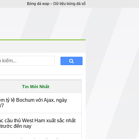
Bóng đá wap – Dữ liệu bóng đá số
Tin Mới Nhất
m tỷ lệ Bochum với Ajax, ngày
/7
c cầu thủ West Ham xuất sắc nhất
 trước đến nay