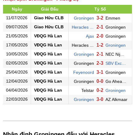
Ngày
Giải Đấu
Tỷ Số
11/07/2026
Giao Hữu CLB
3-2
Groningen
Emmen
09/07/2026
Giao Hữu CLB
2-1
Heracles Almelo
Groningen
21/05/2026
VĐQG Hà Lan
2-0
Ajax
Groningen
17/05/2026
VĐQG Hà Lan
1-2
Heracles Almelo
Groningen
10/05/2026
VĐQG Hà Lan
2-1
Groningen
NEC Nijmegen
02/05/2026
VĐQG Hà Lan
2-3
Groningen
SBV Excelsior
25/04/2026
VĐQG Hà Lan
3-1
Feyenoord
Groningen
12/04/2026
VĐQG Hà Lan
0-0
Groningen
Go Ahead Eagles
04/04/2026
VĐQG Hà Lan
0-2
Telstar
Groningen
22/03/2026
VĐQG Hà Lan
3-0
Groningen
AZ Alkmaar
Nhận định Groningen đấu với Heracles