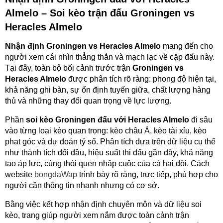
Almelo – Soi kèo trận đấu Groningen vs
Heracles Almelo
Nhận định Groningen vs Heracles Almelo
mang đến cho
người xem cái nhìn thẳng thắn và mạch lạc về cặp đấu này.
Tại đây, toàn bộ bối cảnh trước trận
Groningen vs
Heracles Almelo
được phân tích rõ ràng: phong độ hiện tại,
khả năng ghi bàn, sự ổn định tuyến giữa, chất lượng hàng
thủ và những thay đổi quan trọng về lực lượng.
Phần
soi kèo Groningen đấu với Heracles Almelo
đi sâu
vào từng loại kèo quan trọng: kèo châu Á, kèo tài xỉu, kèo
phạt góc và dự đoán tỷ số. Phân tích dựa trên dữ liệu cụ thể
như thành tích đối đầu, hiệu suất thi đấu gần đây, khả năng
tạo áp lực, cùng thói quen nhập cuộc của cả hai đội. Cách
website
bongdaWap
trình bày rõ ràng, trực tiếp, phù hợp cho
người cần thông tin nhanh nhưng có cơ sở.
Bằng việc kết hợp nhận định chuyên môn và dữ liệu soi
kèo, trang giúp người xem nắm được toàn cảnh trận