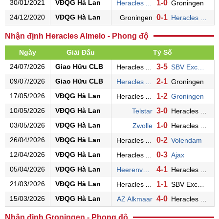
30/01/2021
VĐQG Hà Lan
1-0
Heracles Almelo
Groningen
24/12/2020
VĐQG Hà Lan
0-1
Groningen
Heracles Almelo
Nhận định Heracles Almelo - Phong độ
Ngày
Giải Đấu
Tỷ Số
24/07/2026
Giao Hữu CLB
3-5
Heracles Almelo
SBV Excelsior
09/07/2026
Giao Hữu CLB
2-1
Heracles Almelo
Groningen
17/05/2026
VĐQG Hà Lan
1-2
Heracles Almelo
Groningen
10/05/2026
VĐQG Hà Lan
3-0
Telstar
Heracles Almelo
03/05/2026
VĐQG Hà Lan
1-0
Zwolle
Heracles Almelo
26/04/2026
VĐQG Hà Lan
0-2
Heracles Almelo
Volendam
12/04/2026
VĐQG Hà Lan
0-3
Heracles Almelo
Ajax
05/04/2026
VĐQG Hà Lan
4-1
Heerenveen
Heracles Almelo
21/03/2026
VĐQG Hà Lan
1-1
Heracles Almelo
SBV Excelsior
15/03/2026
VĐQG Hà Lan
4-0
AZ Alkmaar
Heracles Almelo
Nhận định Groningen - Phong độ