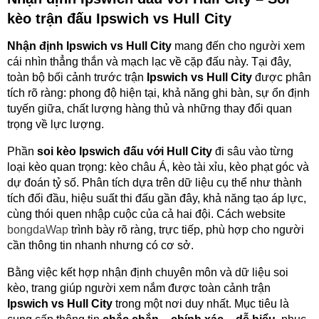
kèo trận đấu Ipswich vs Hull City
Nhận định Ipswich vs Hull City
mang đến cho người xem
cái nhìn thẳng thắn và mạch lạc về cặp đấu này. Tại đây,
toàn bộ bối cảnh trước trận
Ipswich vs Hull City
được phân
tích rõ ràng: phong độ hiện tại, khả năng ghi bàn, sự ổn định
tuyến giữa, chất lượng hàng thủ và những thay đổi quan
trọng về lực lượng.
Phần
soi kèo Ipswich đấu với Hull City
đi sâu vào từng
loại kèo quan trọng: kèo châu Á, kèo tài xỉu, kèo phạt góc và
dự đoán tỷ số. Phân tích dựa trên dữ liệu cụ thể như thành
tích đối đầu, hiệu suất thi đấu gần đây, khả năng tạo áp lực,
cùng thói quen nhập cuộc của cả hai đội. Cách website
bongdaWap
trình bày rõ ràng, trực tiếp, phù hợp cho người
cần thông tin nhanh nhưng có cơ sở.
Bằng việc kết hợp nhận định chuyên môn và dữ liệu soi
kèo, trang giúp người xem nắm được toàn cảnh trận
Ipswich vs Hull City
trong một nơi duy nhất. Mục tiêu là