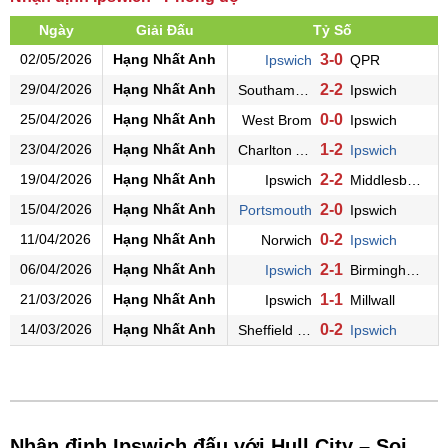
Ngày
Giải Đấu
Tỷ Số
02/05/2026
Hạng Nhất Anh
3-0
Ipswich
QPR
29/04/2026
Hạng Nhất Anh
2-2
Southampton
Ipswich
25/04/2026
Hạng Nhất Anh
0-0
West Brom
Ipswich
23/04/2026
Hạng Nhất Anh
1-2
Charlton Athletic
Ipswich
19/04/2026
Hạng Nhất Anh
2-2
Ipswich
Middlesbrough
15/04/2026
Hạng Nhất Anh
2-0
Portsmouth
Ipswich
11/04/2026
Hạng Nhất Anh
0-2
Norwich
Ipswich
06/04/2026
Hạng Nhất Anh
2-1
Ipswich
Birmingham
21/03/2026
Hạng Nhất Anh
1-1
Ipswich
Millwall
14/03/2026
Hạng Nhất Anh
0-2
Sheffield Wed.
Ipswich
Nhận định Ipswich đấu với Hull City – Soi