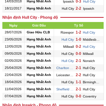
14/03/2018
Hạng Nhất Anh
0-3
Ipswich
Hull City
18/11/2017
Hạng Nhất Anh
2-2
Hull City
Ipswich
Nhận định Hull City - Phong độ
Ngày
Giải Đấu
Tỷ Số
28/07/2026
Giao Hữu CLB
1-2
Rizespor
Hull City
23/05/2026
Hạng Nhất Anh
1-0
Hull City
Middlesbrough
12/05/2026
Hạng Nhất Anh
0-2
Millwall
Hull City
09/05/2026
Hạng Nhất Anh
0-0
Hull City
Millwall
02/05/2026
Hạng Nhất Anh
2-1
Hull City
Norwich
25/04/2026
Hạng Nhất Anh
2-1
Charlton Athletic
Hull City
22/04/2026
Hạng Nhất Anh
2-2
Leicester City
Hull City
18/04/2026
Hạng Nhất Anh
1-1
Hull City
Birmingham
11/04/2026
Hạng Nhất Anh
2-1
Sheffield Utd
Hull City
07/04/2026
Hạng Nhất Anh
0-0
Hull City
Coventry
Nhận định Ipswich - Phong độ