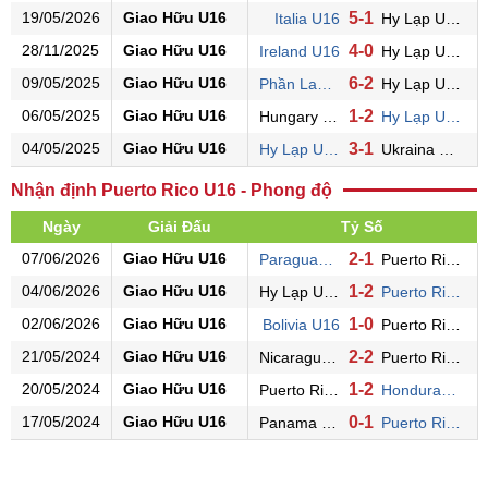
19/05/2026
Giao Hữu U16
5-1
Italia U16
Hy Lạp U16
28/11/2025
Giao Hữu U16
4-0
Ireland U16
Hy Lạp U16
09/05/2025
Giao Hữu U16
6-2
Phần Lan U16
Hy Lạp U16
06/05/2025
Giao Hữu U16
1-2
Hungary U16
Hy Lạp U16
04/05/2025
Giao Hữu U16
3-1
Hy Lạp U16
Ukraina U16
Nhận định Puerto Rico U16 - Phong độ
Ngày
Giải Đấu
Tỷ Số
07/06/2026
Giao Hữu U16
2-1
Paraguay U16
Puerto Rico U16
04/06/2026
Giao Hữu U16
1-2
Hy Lạp U16
Puerto Rico U16
02/06/2026
Giao Hữu U16
1-0
Bolivia U16
Puerto Rico U16
21/05/2024
Giao Hữu U16
2-2
Nicaragua U16
Puerto Rico U16
20/05/2024
Giao Hữu U16
1-2
Puerto Rico U16
Honduras U16
17/05/2024
Giao Hữu U16
0-1
Panama U16
Puerto Rico U16