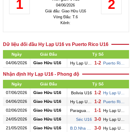
1
2
04/06/2026
Giải đấu: Giao Hữu U16
Vòng Đấu: T.6
Kênh:
Dữ liệu đối đầu Hy Lạp U16 vs Puerto Rico U16
Ngày
Giải Đấu
Tỷ Số
04/06/2026
Giao Hữu U16
1-2
Hy Lạp U16
Puerto Rico U16
Nhận định Hy Lạp U16 - Phong độ
Ngày
Giải Đấu
Tỷ Số
07/06/2026
Giao Hữu U16
1-2
Bolivia U16
Hy Lạp U16
04/06/2026
Giao Hữu U16
1-2
Hy Lạp U16
Puerto Rico U16
02/06/2026
Giao Hữu U16
1-1
Paraguay U16
Hy Lạp U16
24/05/2026
Giao Hữu U16
3-0
Séc U16
Hy Lạp U16
21/05/2026
Giao Hữu U16
3-0
B.D.Nha U16
Hy Lạp U16