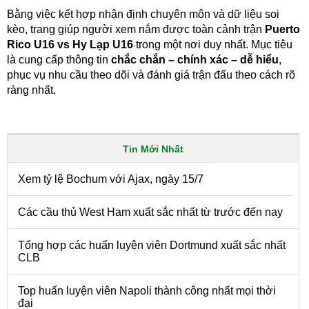
Bằng việc kết hợp nhận định chuyên môn và dữ liệu soi
kèo, trang giúp người xem nắm được toàn cảnh trận
Puerto
Rico U16 vs Hy Lạp U16
trong một nơi duy nhất. Mục tiêu
là cung cấp thông tin
chắc chắn – chính xác – dễ hiểu
,
phục vụ nhu cầu theo dõi và đánh giá trận đấu theo cách rõ
ràng nhất.
Tin Mới Nhất
Xem tỷ lệ Bochum với Ajax, ngày 15/7
Các cầu thủ West Ham xuất sắc nhất từ trước đến nay
Tổng hợp các huấn luyện viên Dortmund xuất sắc nhất
CLB
Top huấn luyện viên Napoli thành công nhất mọi thời
đại