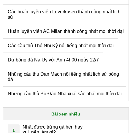
Các huấn luyện viên Leverkusen thành công nhất lịch
sử
Huấn luyện viên AC Milan thành công nhất mọi thời đại
Các cầu thủ Thổ Nhĩ Kỳ nổi tiếng nhất mọi thời đại
Dự bóng đá Na Uy với Anh 4h00 ngày 12/7
Những cầu thủ Đan Mạch nổi tiếng nhất lịch sử bóng
đá
Những cầu thủ Bồ Đào Nha xuất sắc nhất mọi thời đại
Bài xem nhiều
Nhặt được trứng gà hên hay
1
xui, nên làm gì?