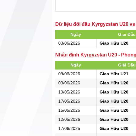
Dữ liệu đối đầu Kyrgyzstan U20 vs
Ngày
Giải Đấu
03/06/2026
Giao Hữu U20
Nhận định Kyrgyzstan U20 - Phon
Ngày
Giải Đấu
09/06/2026
Giao Hữu U21
03/06/2026
Giao Hữu U20
19/05/2026
Giao Hữu U20
17/05/2026
Giao Hữu U20
15/05/2026
Giao Hữu U20
12/05/2026
Giao Hữu U20
17/06/2025
Giao Hữu U20