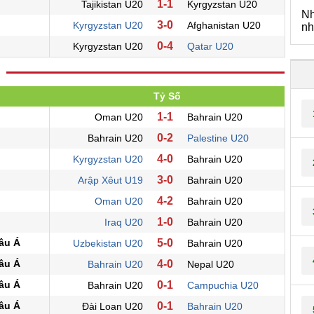
1-1
Tajikistan U20
Kyrgyzstan U20
Nh
3-0
Kyrgyzstan U20
Afghanistan U20
nh
0-4
Kyrgyzstan U20
Qatar U20
Tỷ Số
1-1
Oman U20
Bahrain U20
0-2
Bahrain U20
Palestine U20
4-0
Kyrgyzstan U20
Bahrain U20
3-0
Arập Xêut U19
Bahrain U20
4-2
Oman U20
Bahrain U20
1-0
Iraq U20
Bahrain U20
âu Á
5-0
Uzbekistan U20
Bahrain U20
âu Á
4-0
Bahrain U20
Nepal U20
âu Á
0-1
Bahrain U20
Campuchia U20
âu Á
0-1
Đài Loan U20
Bahrain U20