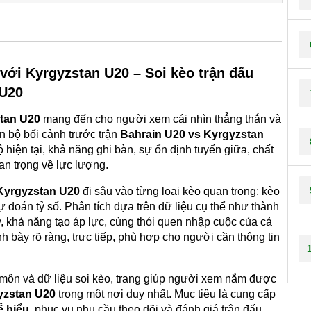
với Kyrgyzstan U20 – Soi kèo trận đấu
 U20
tan U20
mang đến cho người xem cái nhìn thẳng thắn và
àn bộ bối cảnh trước trận
Bahrain U20 vs Kyrgyzstan
 hiện tại, khả năng ghi bàn, sự ổn định tuyến giữa, chất
an trọng về lực lượng.
 Kyrgyzstan U20
đi sâu vào từng loại kèo quan trọng: kèo
dự đoán tỷ số. Phân tích dựa trên dữ liệu cụ thể như thành
ây, khả năng tạo áp lực, cùng thói quen nhập cuộc của cả
nh bày rõ ràng, trực tiếp, phù hợp cho người cần thông tin
môn và dữ liệu soi kèo, trang giúp người xem nắm được
yzstan U20
trong một nơi duy nhất. Mục tiêu là cung cấp
ễ hiểu
, phục vụ nhu cầu theo dõi và đánh giá trận đấu