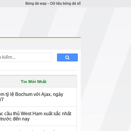
Bóng đá wap – Dữ liệu bóng đá số
Tin Mới Nhất
m tỷ lệ Bochum với Ajax, ngày
/7
c cầu thủ West Ham xuất sắc nhất
 trước đến nay