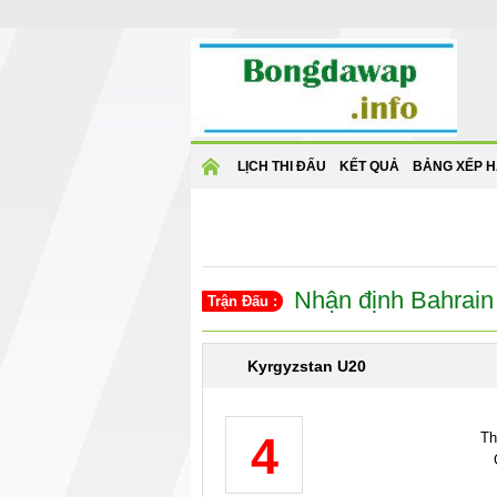
TRANG
LỊCH THI ĐẤU
KẾT QUẢ
BẢNG XẾP 
CHỦ
Nhận định Bahrain
Trận Đấu :
Kyrgyzstan U20
4
Th