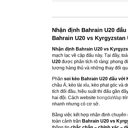
Nhận định Bahrain U20 đấu 
Bahrain U20 vs Kyrgyzstan
Nhận định Bahrain U20 vs Kyrgyzs
mạch lạc về cặp đấu này. Tại đây, to
U20
được phân tích rõ ràng: phong độ
lượng hàng thủ và những thay đổi qu
Phần
soi kèo Bahrain U20 đấu với
châu Á, kèo tài xỉu, kèo phạt góc và 
tích đối đầu, hiệu suất thi đấu gần đ
hai đội. Cách website
bongdaWap
trì
nhanh nhưng có cơ sở.
Bằng việc kết hợp nhận định chuyên 
toàn cảnh trận
Bahrain U20 vs Kyrg
thông tin
chắc chắn – chính xác – d