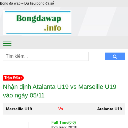
Bóng đá wap – Dữ liệu bóng đá số
Trận Đấu :
Nhận định Atalanta U19 vs Marseille U19
vào ngày 05/11
Marseille U19
Vs
Atalanta U19
Full Time
(0-0)
Thời gian: 20:30