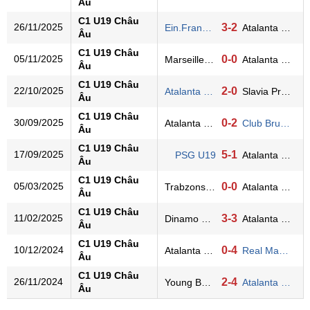
Âu
C1 U19 Châu
26/11/2025
3-2
Ein.Frankfurt U19
Atalanta U19
Âu
C1 U19 Châu
05/11/2025
0-0
Marseille U19
Atalanta U19
Âu
C1 U19 Châu
22/10/2025
2-0
Atalanta U19
Slavia Praha U19
Âu
C1 U19 Châu
30/09/2025
0-2
Atalanta U19
Club Brugge U19
Âu
C1 U19 Châu
17/09/2025
5-1
PSG U19
Atalanta U19
Âu
C1 U19 Châu
05/03/2025
0-0
Trabzonspor U19
Atalanta U19
Âu
C1 U19 Châu
11/02/2025
3-3
Dinamo Kiev U19
Atalanta U19
Âu
C1 U19 Châu
10/12/2024
0-4
Atalanta U19
Real Madrid U19
Âu
C1 U19 Châu
26/11/2024
2-4
Young Boys U19
Atalanta U19
Âu