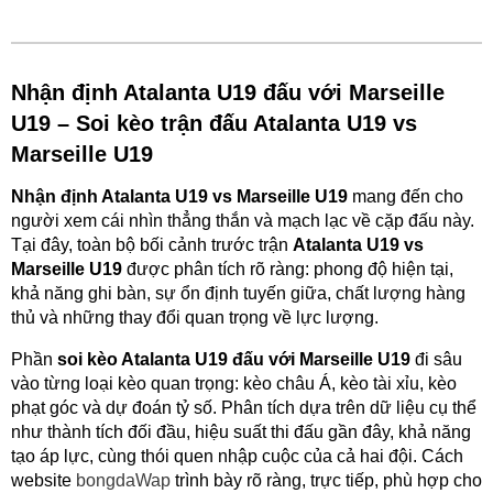
Nhận định Atalanta U19 đấu với Marseille
U19 – Soi kèo trận đấu Atalanta U19 vs
Marseille U19
Nhận định Atalanta U19 vs Marseille U19
mang đến cho
người xem cái nhìn thẳng thắn và mạch lạc về cặp đấu này.
Tại đây, toàn bộ bối cảnh trước trận
Atalanta U19 vs
Marseille U19
được phân tích rõ ràng: phong độ hiện tại,
khả năng ghi bàn, sự ổn định tuyến giữa, chất lượng hàng
thủ và những thay đổi quan trọng về lực lượng.
Phần
soi kèo Atalanta U19 đấu với Marseille U19
đi sâu
vào từng loại kèo quan trọng: kèo châu Á, kèo tài xỉu, kèo
phạt góc và dự đoán tỷ số. Phân tích dựa trên dữ liệu cụ thể
như thành tích đối đầu, hiệu suất thi đấu gần đây, khả năng
tạo áp lực, cùng thói quen nhập cuộc của cả hai đội. Cách
website
bongdaWap
trình bày rõ ràng, trực tiếp, phù hợp cho