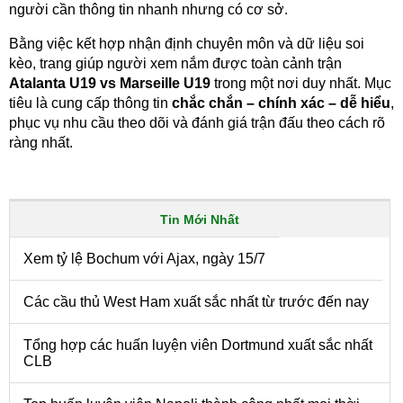
người cần thông tin nhanh nhưng có cơ sở.
Bằng việc kết hợp nhận định chuyên môn và dữ liệu soi
kèo, trang giúp người xem nắm được toàn cảnh trận
Atalanta U19 vs Marseille U19
trong một nơi duy nhất. Mục
tiêu là cung cấp thông tin
chắc chắn – chính xác – dễ hiểu
,
phục vụ nhu cầu theo dõi và đánh giá trận đấu theo cách rõ
ràng nhất.
Tin Mới Nhất
Xem tỷ lệ Bochum với Ajax, ngày 15/7
Các cầu thủ West Ham xuất sắc nhất từ trước đến nay
Tổng hợp các huấn luyện viên Dortmund xuất sắc nhất
CLB