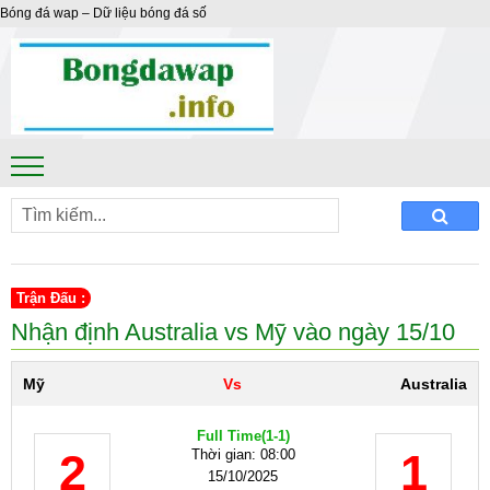
Bóng đá wap – Dữ liệu bóng đá số
Trận Đấu :
Nhận định Australia vs Mỹ vào ngày 15/10
Mỹ
Vs
Australia
Full Time
(1-1)
2
1
Thời gian: 08:00
15/10/2025