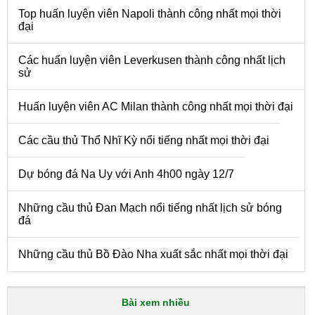
Top huấn luyện viên Napoli thành công nhất mọi thời
đại
Các huấn luyện viên Leverkusen thành công nhất lịch
sử
Huấn luyện viên AC Milan thành công nhất mọi thời đại
Các cầu thủ Thổ Nhĩ Kỳ nổi tiếng nhất mọi thời đại
Dự bóng đá Na Uy với Anh 4h00 ngày 12/7
Những cầu thủ Đan Mạch nổi tiếng nhất lịch sử bóng
đá
Những cầu thủ Bồ Đào Nha xuất sắc nhất mọi thời đại
Bài xem nhiều