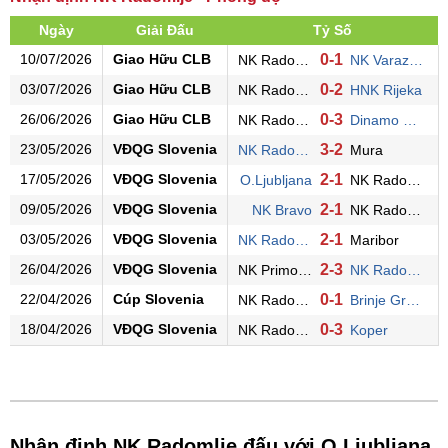
Ngày
Giải Đấu
Tỷ Số
10/07/2026
Giao Hữu CLB
0-1
NK Radomlje
NK Varazdin
03/07/2026
Giao Hữu CLB
0-2
NK Radomlje
HNK Rijeka
26/06/2026
Giao Hữu CLB
0-3
NK Radomlje
Dinamo Zagreb
23/05/2026
VĐQG Slovenia
3-2
NK Radomlje
Mura
17/05/2026
VĐQG Slovenia
2-1
O.Ljubljana
NK Radomlje
09/05/2026
VĐQG Slovenia
2-1
NK Bravo
NK Radomlje
03/05/2026
VĐQG Slovenia
2-1
NK Radomlje
Maribor
26/04/2026
VĐQG Slovenia
2-3
NK Primorje
NK Radomlje
22/04/2026
Cúp Slovenia
0-1
NK Radomlje
Brinje Grosuplje
18/04/2026
VĐQG Slovenia
0-3
NK Radomlje
Koper
Nhận định NK Radomlje đấu với O.Ljubljana