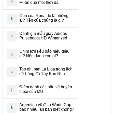
2
Milan qua mọi thời đại
Con của Ronaldo là những
3
ai? Tên của chúng là gì?
Đánh giá mẫu giày Adidas
4
Pulseboost HD Winterized
Chim lợn kêu báo hiệu điều
5
gì? Nên đánh con gì?
Top ghi bàn La Liga trong lịch
6
sử bóng đá Tây Ban Nha
Điểm danh các hậu vệ huyền
7
thoại của MU
Argentina vô địch World Cup
8
bao nhiêu lần bạn biết không?