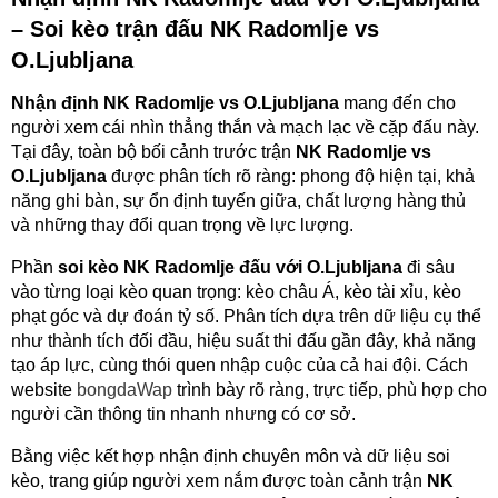
– Soi kèo trận đấu NK Radomlje vs
O.Ljubljana
Nhận định NK Radomlje vs O.Ljubljana
mang đến cho
người xem cái nhìn thẳng thắn và mạch lạc về cặp đấu này.
Tại đây, toàn bộ bối cảnh trước trận
NK Radomlje vs
O.Ljubljana
được phân tích rõ ràng: phong độ hiện tại, khả
năng ghi bàn, sự ổn định tuyến giữa, chất lượng hàng thủ
và những thay đổi quan trọng về lực lượng.
Phần
soi kèo NK Radomlje đấu với O.Ljubljana
đi sâu
vào từng loại kèo quan trọng: kèo châu Á, kèo tài xỉu, kèo
phạt góc và dự đoán tỷ số. Phân tích dựa trên dữ liệu cụ thể
như thành tích đối đầu, hiệu suất thi đấu gần đây, khả năng
tạo áp lực, cùng thói quen nhập cuộc của cả hai đội. Cách
website
bongdaWap
trình bày rõ ràng, trực tiếp, phù hợp cho
người cần thông tin nhanh nhưng có cơ sở.
Bằng việc kết hợp nhận định chuyên môn và dữ liệu soi
kèo, trang giúp người xem nắm được toàn cảnh trận
NK