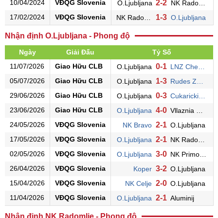
10/04/2024
VĐQG Slovenia
2-2
O.Ljubljana
NK Radomlje
17/02/2024
VĐQG Slovenia
1-3
NK Radomlje
O.Ljubljana
Nhận định O.Ljubljana - Phong độ
Ngày
Giải Đấu
Tỷ Số
11/07/2026
Giao Hữu CLB
0-1
O.Ljubljana
LNZ Cherkasy
05/07/2026
Giao Hữu CLB
1-3
O.Ljubljana
Rudes Zagreb
29/06/2026
Giao Hữu CLB
0-3
O.Ljubljana
Cukaricki Belgrade
23/06/2026
Giao Hữu CLB
4-0
O.Ljubljana
Vllaznia Shkoder
24/05/2026
VĐQG Slovenia
2-1
NK Bravo
O.Ljubljana
17/05/2026
VĐQG Slovenia
2-1
O.Ljubljana
NK Radomlje
02/05/2026
VĐQG Slovenia
3-0
O.Ljubljana
NK Primorje
26/04/2026
VĐQG Slovenia
3-2
Koper
O.Ljubljana
15/04/2026
VĐQG Slovenia
2-0
NK Celje
O.Ljubljana
11/04/2026
VĐQG Slovenia
2-1
O.Ljubljana
Aluminij
Nhận định NK Radomlje - Phong độ