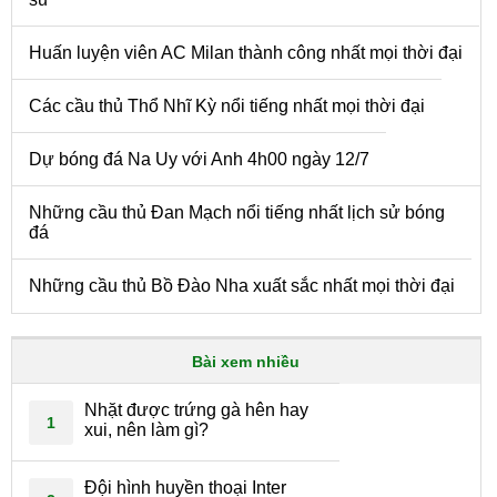
Huấn luyện viên AC Milan thành công nhất mọi thời đại
Các cầu thủ Thổ Nhĩ Kỳ nổi tiếng nhất mọi thời đại
Dự bóng đá Na Uy với Anh 4h00 ngày 12/7
Những cầu thủ Đan Mạch nổi tiếng nhất lịch sử bóng
đá
Những cầu thủ Bồ Đào Nha xuất sắc nhất mọi thời đại
Bài xem nhiều
Nhặt được trứng gà hên hay
1
xui, nên làm gì?
Đội hình huyền thoại Inter