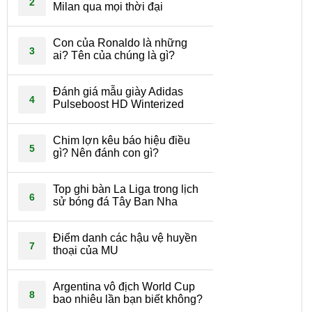
2
Milan qua mọi thời đại
Con của Ronaldo là những
3
ai? Tên của chúng là gì?
Đánh giá mẫu giày Adidas
4
Pulseboost HD Winterized
Chim lợn kêu báo hiệu điều
5
gì? Nên đánh con gì?
Top ghi bàn La Liga trong lịch
6
sử bóng đá Tây Ban Nha
Điểm danh các hậu vệ huyền
7
thoại của MU
Argentina vô địch World Cup
8
bao nhiêu lần bạn biết không?