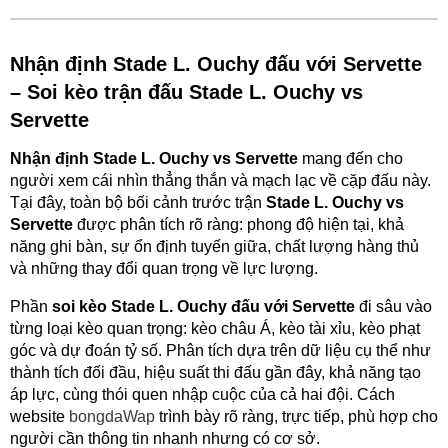
Nhận định Stade L. Ouchy đấu với Servette
– Soi kèo trận đấu Stade L. Ouchy vs
Servette
Nhận định Stade L. Ouchy vs Servette
mang đến cho
người xem cái nhìn thẳng thắn và mạch lạc về cặp đấu này.
Tại đây, toàn bộ bối cảnh trước trận
Stade L. Ouchy vs
Servette
được phân tích rõ ràng: phong độ hiện tại, khả
năng ghi bàn, sự ổn định tuyến giữa, chất lượng hàng thủ
và những thay đổi quan trọng về lực lượng.
Phần
soi kèo Stade L. Ouchy đấu với Servette
đi sâu vào
từng loại kèo quan trọng: kèo châu Á, kèo tài xỉu, kèo phạt
góc và dự đoán tỷ số. Phân tích dựa trên dữ liệu cụ thể như
thành tích đối đầu, hiệu suất thi đấu gần đây, khả năng tạo
áp lực, cùng thói quen nhập cuộc của cả hai đội. Cách
website
bongdaWap
trình bày rõ ràng, trực tiếp, phù hợp cho
người cần thông tin nhanh nhưng có cơ sở.