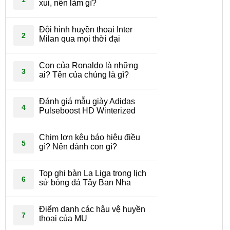
xui, nên làm gì?
Đội hình huyền thoại Inter
2
Milan qua mọi thời đại
Con của Ronaldo là những
3
ai? Tên của chúng là gì?
Đánh giá mẫu giày Adidas
4
Pulseboost HD Winterized
Chim lợn kêu báo hiệu điều
5
gì? Nên đánh con gì?
Top ghi bàn La Liga trong lịch
6
sử bóng đá Tây Ban Nha
Điểm danh các hậu vệ huyền
7
thoại của MU