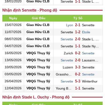
18/01/2020
Giao Hữu CLB
1-1
Servette
Stade L. Ouchy
Nhận định Servette - Phong độ
Ngày
Giải Đấu
Tỷ Số
15/07/2026
Giao Hữu CLB
2-1
Lyon
Servette
11/07/2026
Giao Hữu CLB
1-2
Servette
Etoile
08/07/2026
Giao Hữu CLB
2-0
Servette
Stade L. Ouchy
04/07/2026
Giao Hữu CLB
1-1
Servette
Stade Nyonnais
16/05/2026
VĐQG Thụy Sỹ
0-2
Zurich
Servette
13/05/2026
VĐQG Thụy Sỹ
2-0
Servette
Lausanne Sports
10/05/2026
VĐQG Thụy Sỹ
3-3
Luzern
Servette
03/05/2026
VĐQG Thụy Sỹ
0-2
Grasshoppers
Servette
26/04/2026
VĐQG Thụy Sỹ
5-3
Servette
Winterthur
12/04/2026
VĐQG Thụy Sỹ
1-1
Young Boys
Servette
Nhận định Stade L. Ouchy - Phong độ
Ngày
Giải Đấu
Tỷ Số