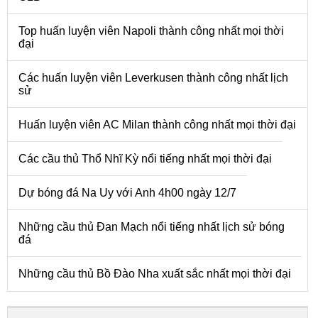
Top huấn luyện viên Napoli thành công nhất mọi thời
đại
Các huấn luyện viên Leverkusen thành công nhất lịch
sử
Huấn luyện viên AC Milan thành công nhất mọi thời đại
Các cầu thủ Thổ Nhĩ Kỳ nổi tiếng nhất mọi thời đại
Dự bóng đá Na Uy với Anh 4h00 ngày 12/7
Những cầu thủ Đan Mạch nổi tiếng nhất lịch sử bóng
đá
Những cầu thủ Bồ Đào Nha xuất sắc nhất mọi thời đại