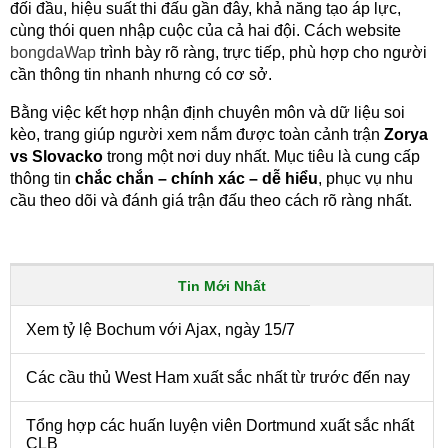
đối đầu, hiệu suất thi đấu gần đây, khả năng tạo áp lực,
cùng thói quen nhập cuộc của cả hai đội. Cách website
bongdaWap
trình bày rõ ràng, trực tiếp, phù hợp cho người
cần thông tin nhanh nhưng có cơ sở.
Bằng việc kết hợp nhận định chuyên môn và dữ liệu soi
kèo, trang giúp người xem nắm được toàn cảnh trận
Zorya
vs Slovacko
trong một nơi duy nhất. Mục tiêu là cung cấp
thông tin
chắc chắn – chính xác – dễ hiểu
, phục vụ nhu
cầu theo dõi và đánh giá trận đấu theo cách rõ ràng nhất.
Tin Mới Nhất
Xem tỷ lệ Bochum với Ajax, ngày 15/7
Các cầu thủ West Ham xuất sắc nhất từ trước đến nay
Tổng hợp các huấn luyện viên Dortmund xuất sắc nhất
CLB