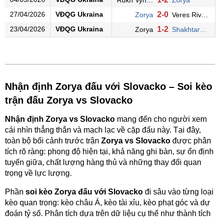
27/04/2026
VĐQG Ukraina
2-0
Zorya
Veres Rivne
23/04/2026
VĐQG Ukraina
1-2
Zorya
Shakhtar Donetsk
Nhận định Zorya đấu với Slovacko – Soi kèo
trận đấu Zorya vs Slovacko
Nhận định Zorya vs Slovacko
mang đến cho người xem
cái nhìn thẳng thắn và mạch lạc về cặp đấu này. Tại đây,
toàn bộ bối cảnh trước trận
Zorya vs Slovacko
được phân
tích rõ ràng: phong độ hiện tại, khả năng ghi bàn, sự ổn định
tuyến giữa, chất lượng hàng thủ và những thay đổi quan
trọng về lực lượng.
Phần
soi kèo Zorya đấu với Slovacko
đi sâu vào từng loại
kèo quan trọng: kèo châu Á, kèo tài xỉu, kèo phạt góc và dự
đoán tỷ số. Phân tích dựa trên dữ liệu cụ thể như thành tích