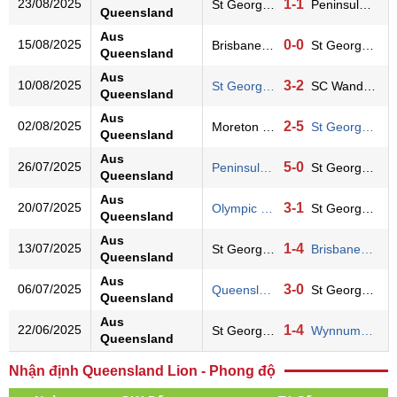
23/08/2025
1-1
St George Willawong
Peninsula Power
Queensland
Aus
15/08/2025
0-0
Brisbane Roar U21
St George Willawong
Queensland
Aus
10/08/2025
3-2
St George Willawong
SC Wanderers
Queensland
Aus
02/08/2025
2-5
Moreton City Exce.
St George Willawong
Queensland
Aus
26/07/2025
5-0
Peninsula Power
St George Willawong
Queensland
Aus
20/07/2025
3-1
Olympic FC QLD
St George Willawong
Queensland
Aus
13/07/2025
1-4
St George Willawong
Brisbane City
Queensland
Aus
06/07/2025
3-0
Queensland Lion
St George Willawong
Queensland
Aus
22/06/2025
1-4
St George Willawong
Wynnum Wolves
Queensland
Nhận định Queensland Lion - Phong độ