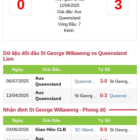
0
3
12/04/2025
Giải đấu: Aus
Queensland
Vòng Đấu: 7
Kênh:
Dữ liệu đối đầu St George Willawong vs Queensland
Lion
Ngày
Giải Đấu
Tỷ Số
Aus
06/07/2025
3-0
Queensland Lion
St George Willawong
Queensland
Aus
12/04/2025
0-3
St George Willawong
Queensland Lion
Queensland
Nhận định St George Willawong - Phong độ
Ngày
Giải Đấu
Tỷ Số
03/06/2026
Giao Hữu CLB
8-0
SC Wanderers
St George Willawong
Aus