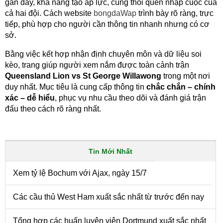
gần đây, khả năng tạo áp lực, cùng thói quen nhập cuộc của
cả hai đội. Cách website
bongdaWap
trình bày rõ ràng, trực
tiếp, phù hợp cho người cần thông tin nhanh nhưng có cơ
sở.
Bằng việc kết hợp nhận định chuyên môn và dữ liệu soi
kèo, trang giúp người xem nắm được toàn cảnh trận
Queensland Lion vs St George Willawong
trong một nơi
duy nhất. Mục tiêu là cung cấp thông tin
chắc chắn – chính
xác – dễ hiểu
, phục vụ nhu cầu theo dõi và đánh giá trận
đấu theo cách rõ ràng nhất.
Tin Mới Nhất
Xem tỷ lệ Bochum với Ajax, ngày 15/7
Các cầu thủ West Ham xuất sắc nhất từ trước đến nay
Tổng hợp các huấn luyện viên Dortmund xuất sắc nhất