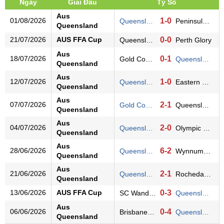
Ngày
Giải Đấu
Tỷ Số
Aus
01/08/2026
1-0
Queensland Lion
Peninsula Power
Queensland
21/07/2026
AUS FFA Cup
0-0
Queensland Lion
Perth Glory
Aus
18/07/2026
0-1
Gold Coast Utd
Queensland Lion
Queensland
Aus
12/07/2026
1-0
Queensland Lion
Eastern Suburbs
Queensland
Aus
07/07/2026
2-1
Gold Coast Knights
Queensland Lion
Queensland
Aus
04/07/2026
2-0
Queensland Lion
Olympic FC QLD
Queensland
Aus
28/06/2026
6-2
Queensland Lion
Wynnum Wolves
Queensland
Aus
21/06/2026
2-1
Queensland Lion
Rochedale Rovers
Queensland
13/06/2026
AUS FFA Cup
0-3
SC Wanderers
Queensland Lion
Aus
06/06/2026
0-4
Brisbane City
Queensland Lion
Queensland