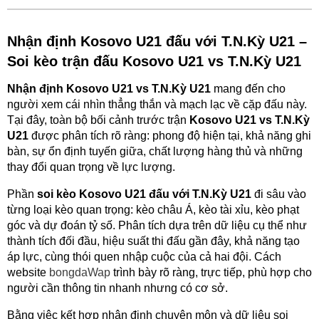
Nhận định Kosovo U21 đấu với T.N.Kỳ U21 –
Soi kèo trận đấu Kosovo U21 vs T.N.Kỳ U21
Nhận định Kosovo U21 vs T.N.Kỳ U21
mang đến cho
người xem cái nhìn thẳng thắn và mạch lạc về cặp đấu này.
Tại đây, toàn bộ bối cảnh trước trận
Kosovo U21 vs T.N.Kỳ
U21
được phân tích rõ ràng: phong độ hiện tại, khả năng ghi
bàn, sự ổn định tuyến giữa, chất lượng hàng thủ và những
thay đổi quan trọng về lực lượng.
Phần
soi kèo Kosovo U21 đấu với T.N.Kỳ U21
đi sâu vào
từng loại kèo quan trọng: kèo châu Á, kèo tài xỉu, kèo phạt
góc và dự đoán tỷ số. Phân tích dựa trên dữ liệu cụ thể như
thành tích đối đầu, hiệu suất thi đấu gần đây, khả năng tạo
áp lực, cùng thói quen nhập cuộc của cả hai đội. Cách
website
bongdaWap
trình bày rõ ràng, trực tiếp, phù hợp cho
người cần thông tin nhanh nhưng có cơ sở.
Bằng việc kết hợp nhận định chuyên môn và dữ liệu soi