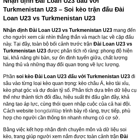
Nhận định Đài Loan U23 đấu với
Turkmenistan U23 – Soi kèo trận đấu Đài
Loan U23 vs Turkmenistan U23
Nhận định Đài Loan U23 vs Turkmenistan U23
mang đến
cho người xem cái nhìn thẳng thắn và mạch lạc về cặp đấu
này. Tại đây, toàn bộ bối cảnh trước trận
Đài Loan U23 vs
Turkmenistan U23
được phân tích rõ ràng: phong độ hiện
tại, khả năng ghi bàn, sự ổn định tuyến giữa, chất lượng
hàng thủ và những thay đổi quan trọng về lực lượng.
Phần
soi kèo Đài Loan U23 đấu với Turkmenistan U23
đi
sâu vào từng loại kèo quan trọng: kèo châu Á, kèo tài xỉu,
kèo phạt góc và dự đoán tỷ số. Phân tích dựa trên dữ liệu cụ
thể như thành tích đối đầu, hiệu suất thi đấu gần đây, khả
năng tạo áp lực, cùng thói quen nhập cuộc của cả hai đội.
Cách website
bongdaWap
trình bày rõ ràng, trực tiếp, phù
hợp cho người cần thông tin nhanh nhưng có cơ sở.
Bằng việc kết hợp nhận định chuyên môn và dữ liệu soi
kèo, trang giúp người xem nắm được toàn cảnh trận
Đài