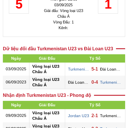
5
1
03/09/2025
Giải đấu: Vòng loại U23
Châu Á
Vòng Đấu: 1
Kênh:
Dữ liệu đối đầu Turkmenistan U23 vs Đài Loan U23
Ngày
Giải Đấu
Tỷ Số
Vòng loại U23
03/09/2025
5-1
Turkmenistan U23
Đài Loan U23
Châu Á
Vòng loại U23
06/09/2023
0-4
Đài Loan U23
Turkmenistan U23
Châu Á
Nhận định Turkmenistan U23 - Phong độ
Ngày
Giải Đấu
Tỷ Số
Vòng loại U23
09/09/2025
2-1
Jordan U23
Turkmenistan U23
Châu Á
Vòng loại U23