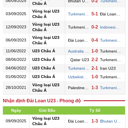
06/09/2025
0-2
Bhutan U23
Turkmenistan U23
Châu Á
Vòng loại U23
03/09/2025
5-1
Turkmenistan U23
Đài Loan U23
Châu Á
Vòng loại U23
12/09/2023
0-2
Turkmenistan U23
Indonesia U23
Châu Á
Vòng loại U23
06/09/2023
0-4
Đài Loan U23
Turkmenistan U23
Châu Á
11/06/2022
U23 Châu Á
1-0
Australia U23
Turkmenistan U23
08/06/2022
U23 Châu Á
2-2
Qatar U23
Turkmenistan U23
04/06/2022
U23 Châu Á
2-1
Turkmenistan U23
Iran U23
01/06/2022
U23 Châu Á
1-0
Uzbekistan U23
Turkmenistan U23
Vòng loại U23
28/10/2021
1-3
Palestine U23
Turkmenistan U23
Châu Á
Nhận định Đài Loan U23 - Phong độ
Ngày
Giải Đấu
Tỷ Số
Vòng loại U23
09/09/2025
1-3
Đài Loan U23
Bhutan U23
Châu Á