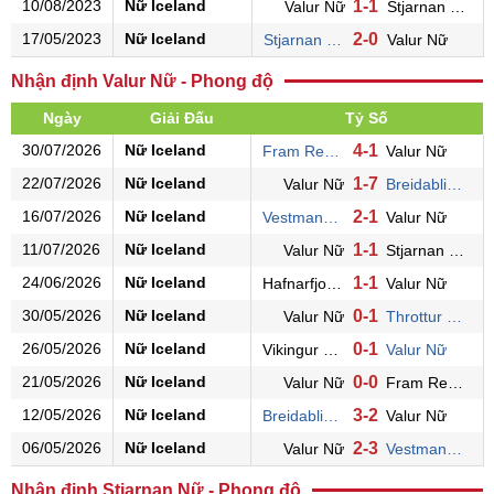
10/08/2023
Nữ Iceland
1-1
Valur Nữ
Stjarnan Nữ
17/05/2023
Nữ Iceland
2-0
Stjarnan Nữ
Valur Nữ
Nhận định Valur Nữ - Phong độ
Ngày
Giải Đấu
Tỷ Số
30/07/2026
Nữ Iceland
4-1
Fram Rey. Nữ
Valur Nữ
22/07/2026
Nữ Iceland
1-7
Valur Nữ
Breidablik Nữ
16/07/2026
Nữ Iceland
2-1
Vestmannaeyjar Nữ
Valur Nữ
11/07/2026
Nữ Iceland
1-1
Valur Nữ
Stjarnan Nữ
24/06/2026
Nữ Iceland
1-1
Hafnarfjordur Nữ
Valur Nữ
30/05/2026
Nữ Iceland
0-1
Valur Nữ
Throttur Rey. Nữ
26/05/2026
Nữ Iceland
0-1
Vikingur Rey. Nữ
Valur Nữ
21/05/2026
Nữ Iceland
0-0
Valur Nữ
Fram Rey. Nữ
12/05/2026
Nữ Iceland
3-2
Breidablik Nữ
Valur Nữ
06/05/2026
Nữ Iceland
2-3
Valur Nữ
Vestmannaeyjar Nữ
Nhận định Stjarnan Nữ - Phong độ