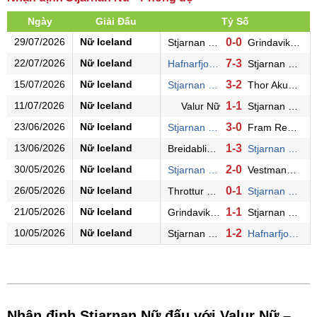
Ngày
Giải Đấu
Tỷ Số
29/07/2026
Nữ Iceland
0-0
Stjarnan Nữ
Grindavik/Njardvik Nữ
22/07/2026
Nữ Iceland
7-3
Hafnarfjordur Nữ
Stjarnan Nữ
15/07/2026
Nữ Iceland
3-2
Stjarnan Nữ
Thor Akureyri Nữ
11/07/2026
Nữ Iceland
1-1
Valur Nữ
Stjarnan Nữ
23/06/2026
Nữ Iceland
3-0
Stjarnan Nữ
Fram Rey. Nữ
13/06/2026
Nữ Iceland
1-3
Breidablik Nữ
Stjarnan Nữ
30/05/2026
Nữ Iceland
2-0
Stjarnan Nữ
Vestmannaeyjar Nữ
26/05/2026
Nữ Iceland
0-1
Throttur Rey. Nữ
Stjarnan Nữ
21/05/2026
Nữ Iceland
1-1
Grindavik/Njardvik Nữ
Stjarnan Nữ
10/05/2026
Nữ Iceland
1-2
Stjarnan Nữ
Hafnarfjordur Nữ
Nhận định Stjarnan Nữ đấu với Valur Nữ –