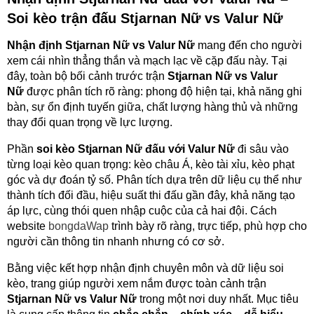
Soi kèo trận đấu Stjarnan Nữ vs Valur Nữ
Nhận định Stjarnan Nữ vs Valur Nữ
mang đến cho người
xem cái nhìn thẳng thắn và mạch lạc về cặp đấu này. Tại
đây, toàn bộ bối cảnh trước trận
Stjarnan Nữ vs Valur
Nữ
được phân tích rõ ràng: phong độ hiện tại, khả năng ghi
bàn, sự ổn định tuyến giữa, chất lượng hàng thủ và những
thay đổi quan trọng về lực lượng.
Phần
soi kèo Stjarnan Nữ đấu với Valur Nữ
đi sâu vào
từng loại kèo quan trọng: kèo châu Á, kèo tài xỉu, kèo phạt
góc và dự đoán tỷ số. Phân tích dựa trên dữ liệu cụ thể như
thành tích đối đầu, hiệu suất thi đấu gần đây, khả năng tạo
áp lực, cùng thói quen nhập cuộc của cả hai đội. Cách
website
bongdaWap
trình bày rõ ràng, trực tiếp, phù hợp cho
người cần thông tin nhanh nhưng có cơ sở.
Bằng việc kết hợp nhận định chuyên môn và dữ liệu soi
kèo, trang giúp người xem nắm được toàn cảnh trận
Stjarnan Nữ vs Valur Nữ
trong một nơi duy nhất. Mục tiêu