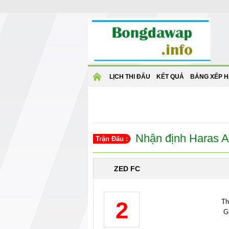
TRANG
LỊCH THI ĐẤU
KẾT QUẢ
BẢNG XẾP 
CHỦ
Nhận định Haras A
Trận Đấu :
ZED FC
2
Th
G