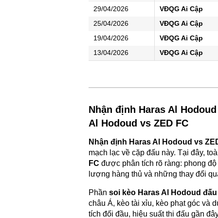
29/04/2026
VĐQG Ai Cập
25/04/2026
VĐQG Ai Cập
19/04/2026
VĐQG Ai Cập
13/04/2026
VĐQG Ai Cập
Nhận định Haras Al Hodoud 
Al Hodoud vs ZED FC
Nhận định Haras Al Hodoud vs ZE
mạch lạc về cặp đấu này. Tại đây, to
FC
được phân tích rõ ràng: phong độ h
lượng hàng thủ và những thay đổi qu
Phần
soi kèo Haras Al Hodoud đấu
châu Á, kèo tài xỉu, kèo phạt góc và 
tích đối đầu, hiệu suất thi đấu gần đ