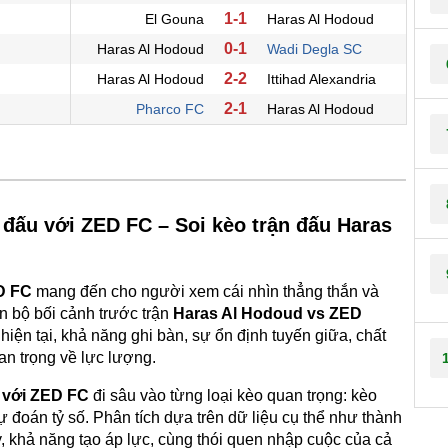
1-1
El Gouna
Haras Al Hodoud
0-1
Haras Al Hodoud
Wadi Degla SC
2-2
Haras Al Hodoud
Ittihad Alexandria
2-1
Pharco FC
Haras Al Hodoud
đấu với ZED FC – Soi kèo trận đấu Haras
D FC
mang đến cho người xem cái nhìn thẳng thắn và
àn bộ bối cảnh trước trận
Haras Al Hodoud vs ZED
iện tại, khả năng ghi bàn, sự ổn định tuyến giữa, chất
an trọng về lực lượng.
 với ZED FC
đi sâu vào từng loại kèo quan trọng: kèo
dự đoán tỷ số. Phân tích dựa trên dữ liệu cụ thể như thành
ây, khả năng tạo áp lực, cùng thói quen nhập cuộc của cả