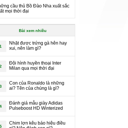
ững cầu thủ Bồ Đào Nha xuất sắc
ất mọi thời đại
Bài xem nhiều
Nhặt được trứng gà hên hay
1
xui, nên làm gì?
Đội hình huyền thoại Inter
2
Milan qua mọi thời đại
Con của Ronaldo là những
3
ai? Tên của chúng là gì?
Đánh giá mẫu giày Adidas
4
Pulseboost HD Winterized
Chim lợn kêu báo hiệu điều
5