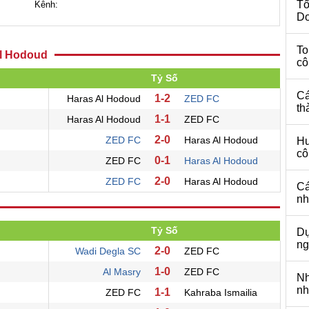
Tổ
Kênh:
Do
To
Al Hodoud
cô
Tỷ Số
Cá
1-2
Haras Al Hodoud
ZED FC
th
1-1
Haras Al Hodoud
ZED FC
2-0
ZED FC
Haras Al Hodoud
Hu
cô
0-1
ZED FC
Haras Al Hodoud
2-0
ZED FC
Haras Al Hodoud
Cá
nh
Tỷ Số
Dự
ng
2-0
Wadi Degla SC
ZED FC
1-0
Al Masry
ZED FC
Nh
nh
1-1
ZED FC
Kahraba Ismailia