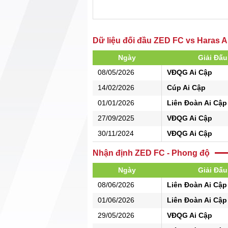
Dữ liệu đối đầu ZED FC vs Haras 
Ngày
Giải Đấu
08/05/2026
VĐQG Ai Cập
14/02/2026
Cúp Ai Cập
01/01/2026
Liên Đoàn Ai Cập
27/09/2025
VĐQG Ai Cập
30/11/2024
VĐQG Ai Cập
Nhận định ZED FC - Phong độ
Ngày
Giải Đấu
08/06/2026
Liên Đoàn Ai Cập
01/06/2026
Liên Đoàn Ai Cập
29/05/2026
VĐQG Ai Cập