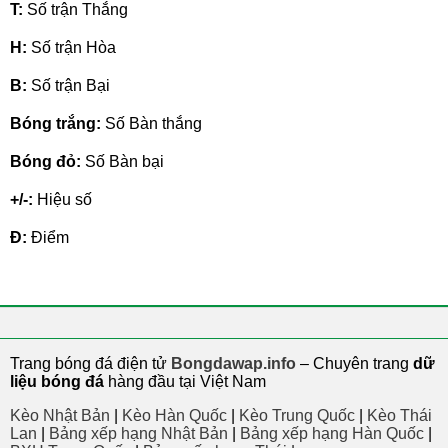
T:
Số trận Thắng
H:
Số trận Hòa
B:
Số trận Bại
Bóng trắng:
Số Bàn thắng
Bóng đỏ:
Số Bàn bại
+/-:
Hiệu số
Đ:
Điểm
Trang bóng đá điện tử
Bongdawap.info
– Chuyên trang
dữ
liệu bóng đá
hàng đầu tại Việt Nam
Kèo Nhật Bản
|
Kèo Hàn Quốc
|
Kèo Trung Quốc
|
Kèo Thái
Lan
|
Bảng xếp hạng Nhật Bản
|
Bảng xếp hạng Hàn Quốc
|