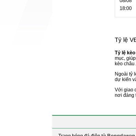
08/08
18:00
Tỷ lệ 
Tỷ lệ kè
mục, giúp
kèo châu 
Ngoài tỷ l
dự kiến v
Với giao 
nơi đáng t
Trang bóng đá điện tử
Bongdawap.