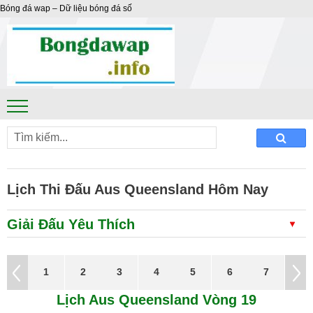
Bóng đá wap – Dữ liệu bóng đá số
Lịch Thi Đấu Aus Queensland Hôm Nay
Giải Đấu Yêu Thích
hung
1
2
3
4
5
6
7
8
Ket
...
...
...
...
...
...
...
...
Lịch Aus Queensland Vòng 19
...