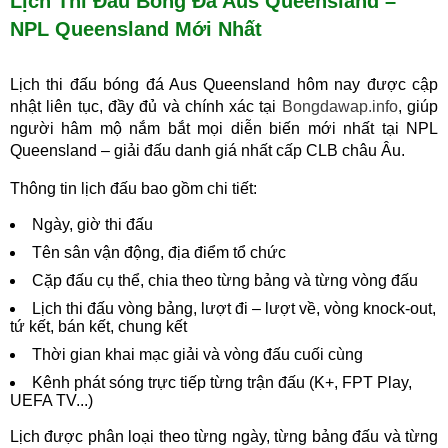
Lịch Thi Đấu Bóng Đá Aus Queensland –
NPL Queensland Mới Nhất
Lịch thi đấu bóng đá Aus Queensland hôm nay được cập
nhật liên tục, đầy đủ và chính xác tại
Bongdawap.info
, giúp
người hâm mộ nắm bắt mọi diễn biến mới nhất tại NPL
Queensland – giải đấu danh giá nhất cấp CLB châu Âu.
Thông tin lịch đấu bao gồm chi tiết:
Ngày, giờ thi đấu
Tên sân vận động, địa điểm tổ chức
Cặp đấu cụ thể, chia theo từng bảng và từng vòng đấu
Lịch thi đấu vòng bảng, lượt đi – lượt về, vòng knock-out,
tứ kết, bán kết, chung kết
Thời gian khai mạc giải và vòng đấu cuối cùng
Kênh phát sóng trực tiếp từng trận đấu (K+, FPT Play,
UEFA TV...)
Lịch được phân loại theo từng ngày, từng bảng đấu và từng