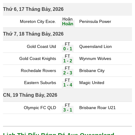
Thứ 6, 17 Tháng Bảy, 2026
Hoãn
Moreton City Exce.
Peninsula Power
Hoãn
Thứ 7, 18 Tháng Bảy, 2026
FT
Gold Coast Utd
Queensland Lion
0 - 1
FT
Gold Coast Knights
Wynnum Wolves
1 - 2
FT
Rochedale Rovers
Brisbane City
2 - 3
FT
Eastern Suburbs
Magic United
1 - 4
CN, 19 Tháng Bảy, 2026
FT
Olympic FC QLD
Brisbane Roar U21
3 - 1