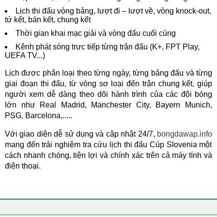
Lịch thi đấu vòng bảng, lượt đi – lượt về, vòng knock-out,
tứ kết, bán kết, chung kết
Thời gian khai mạc giải và vòng đấu cuối cùng
Kênh phát sóng trực tiếp từng trận đấu (K+, FPT Play,
UEFA TV...)
Lịch được phân loại theo từng ngày, từng bảng đấu và từng
giai đoạn thi đấu, từ vòng sơ loại đến trận chung kết, giúp
người xem dễ dàng theo dõi hành trình của các đội bóng
lớn như Real Madrid, Manchester City, Bayern Munich,
PSG, Barcelona,.....
Với giao diện dễ sử dụng và cập nhật 24/7,
bongdawap.info
mang đến trải nghiệm tra cứu lịch thi đấu Cúp Slovenia một
cách nhanh chóng, tiện lợi và chính xác trên cả máy tính và
điện thoại.