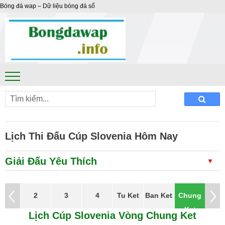
Bóng đá wap – Dữ liệu bóng đá số
Lịch Thi Đấu Cúp Slovenia Hôm Nay
Giải Đấu Yêu Thích
hung
2
3
4
Tu Ket
Ban Ket
Chung
2
Ket
Ket
...
...
...
...
...
...
Lịch Cúp Slovenia Vòng Chung Ket
...
...