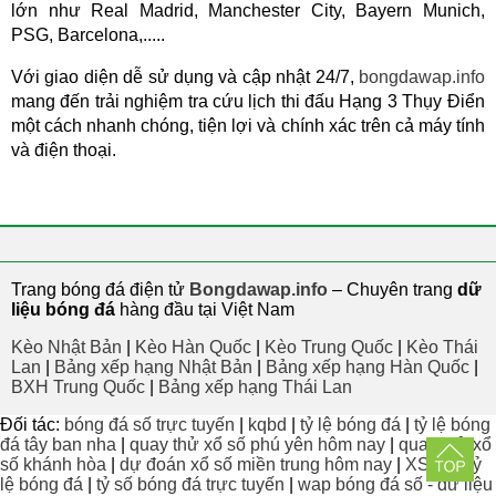
lớn như Real Madrid, Manchester City, Bayern Munich,
PSG, Barcelona,.....
Với giao diện dễ sử dụng và cập nhật 24/7,
bongdawap.info
mang đến trải nghiệm tra cứu lịch thi đấu Hạng 3 Thụy Điển
một cách nhanh chóng, tiện lợi và chính xác trên cả máy tính
và điện thoại.
Trang bóng đá điện tử
Bongdawap.info
– Chuyên trang
dữ
liệu bóng đá
hàng đầu tại Việt Nam
Kèo Nhật Bản
|
Kèo Hàn Quốc
|
Kèo Trung Quốc
|
Kèo Thái
Lan
|
Bảng xếp hạng Nhật Bản
|
Bảng xếp hạng Hàn Quốc
|
BXH Trung Quốc
|
Bảng xếp hạng Thái Lan
Đối tác:
bóng đá số trực tuyến
|
kqbd
|
tỷ lệ bóng đá
|
tỷ lệ bóng
đá tây ban nha
|
quay thử xổ số phú yên hôm nay
|
quay thử xổ
số khánh hòa
|
dự đoán xổ số miền trung hôm nay
|
XSKH
|
tỷ
lệ bóng đá
|
tỷ số bóng đá trực tuyến
|
wap bóng đá số - dữ liệu