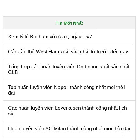
Tin Mới Nhất
Xem tỷ lệ Bochum với Ajax, ngày 15/7
Các cầu thủ West Ham xuất sắc nhất từ trước đến nay
Tổng hợp các huấn luyện viên Dortmund xuất sắc nhất
CLB
Top huấn luyện viên Napoli thành công nhất mọi thời
đại
Các huấn luyện viên Leverkusen thành công nhất lịch
sử
Huấn luyện viên AC Milan thành công nhất mọi thời đại