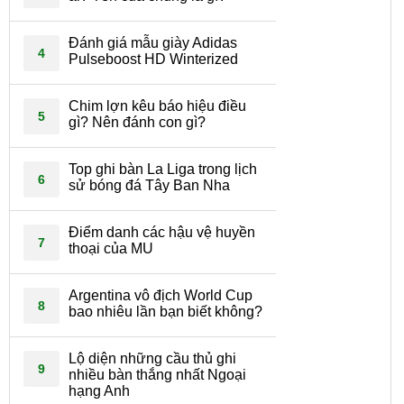
Đánh giá mẫu giày Adidas
4
Pulseboost HD Winterized
Chim lợn kêu báo hiệu điều
5
gì? Nên đánh con gì?
Top ghi bàn La Liga trong lịch
6
sử bóng đá Tây Ban Nha
Điểm danh các hậu vệ huyền
7
thoại của MU
Argentina vô địch World Cup
8
bao nhiêu lần bạn biết không?
Lộ diện những cầu thủ ghi
9
nhiều bàn thắng nhất Ngoại
hạng Anh