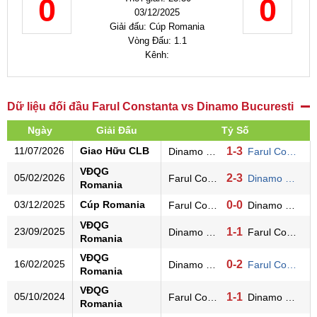
0
0
03/12/2025
Giải đấu: Cúp Romania
Vòng Đấu: 1.1
Kênh:
Dữ liệu đối đầu Farul Constanta vs Dinamo Bucuresti
Ngày
Giải Đấu
Tỷ Số
11/07/2026
Giao Hữu CLB
1-3
Dinamo Bucuresti
Farul Constanta
VĐQG
05/02/2026
2-3
Farul Constanta
Dinamo Bucuresti
Romania
03/12/2025
Cúp Romania
0-0
Farul Constanta
Dinamo Bucuresti
VĐQG
23/09/2025
1-1
Dinamo Bucuresti
Farul Constanta
Romania
VĐQG
16/02/2025
0-2
Dinamo Bucuresti
Farul Constanta
Romania
VĐQG
05/10/2024
1-1
Farul Constanta
Dinamo Bucuresti
Romania