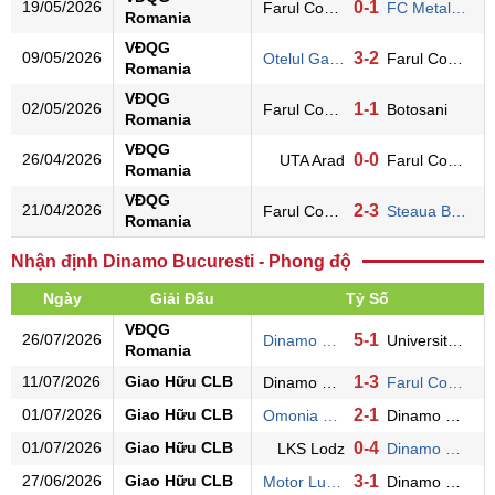
19/05/2026
0-1
Farul Constanta
FC Metaloglobus
Romania
VĐQG
09/05/2026
3-2
Otelul Galati
Farul Constanta
Romania
VĐQG
02/05/2026
1-1
Farul Constanta
Botosani
Romania
VĐQG
26/04/2026
0-0
UTA Arad
Farul Constanta
Romania
VĐQG
21/04/2026
2-3
Farul Constanta
Steaua Bucuresti
Romania
Nhận định Dinamo Bucuresti - Phong độ
Ngày
Giải Đấu
Tỷ Số
VĐQG
26/07/2026
5-1
Dinamo Bucuresti
Universitatea Craiova
Romania
11/07/2026
Giao Hữu CLB
1-3
Dinamo Bucuresti
Farul Constanta
01/07/2026
Giao Hữu CLB
2-1
Omonia Nicosia
Dinamo Bucuresti
01/07/2026
Giao Hữu CLB
0-4
LKS Lodz
Dinamo Bucuresti
27/06/2026
Giao Hữu CLB
3-1
Motor Lublin
Dinamo Bucuresti