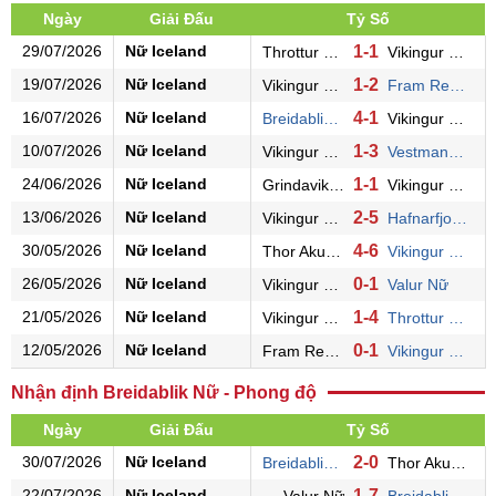
Ngày
Giải Đấu
Tỷ Số
29/07/2026
Nữ Iceland
1-1
Throttur Rey. Nữ
Vikingur Rey. Nữ
19/07/2026
Nữ Iceland
1-2
Vikingur Rey. Nữ
Fram Rey. Nữ
16/07/2026
Nữ Iceland
4-1
Breidablik Nữ
Vikingur Rey. Nữ
10/07/2026
Nữ Iceland
1-3
Vikingur Rey. Nữ
Vestmannaeyjar Nữ
24/06/2026
Nữ Iceland
1-1
Grindavik/Njardvik Nữ
Vikingur Rey. Nữ
13/06/2026
Nữ Iceland
2-5
Vikingur Rey. Nữ
Hafnarfjordur Nữ
30/05/2026
Nữ Iceland
4-6
Thor Akureyri Nữ
Vikingur Rey. Nữ
26/05/2026
Nữ Iceland
0-1
Vikingur Rey. Nữ
Valur Nữ
21/05/2026
Nữ Iceland
1-4
Vikingur Rey. Nữ
Throttur Rey. Nữ
12/05/2026
Nữ Iceland
0-1
Fram Rey. Nữ
Vikingur Rey. Nữ
Nhận định Breidablik Nữ - Phong độ
Ngày
Giải Đấu
Tỷ Số
30/07/2026
Nữ Iceland
2-0
Breidablik Nữ
Thor Akureyri Nữ
22/07/2026
Nữ Iceland
1-7
Valur Nữ
Breidablik Nữ