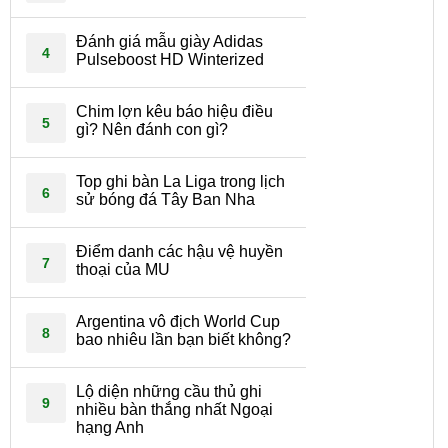
Đánh giá mẫu giày Adidas
4
Pulseboost HD Winterized
Chim lợn kêu báo hiệu điều
5
gì? Nên đánh con gì?
Top ghi bàn La Liga trong lịch
6
sử bóng đá Tây Ban Nha
Điểm danh các hậu vệ huyền
7
thoại của MU
Argentina vô địch World Cup
8
bao nhiêu lần bạn biết không?
Lộ diện những cầu thủ ghi
9
nhiều bàn thắng nhất Ngoại
hạng Anh