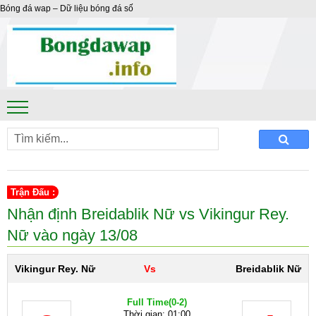
Bóng đá wap – Dữ liệu bóng đá số
Trận Đấu :
Nhận định Breidablik Nữ vs Vikingur Rey.
Nữ vào ngày 13/08
Vikingur Rey. Nữ
Vs
Breidablik Nữ
Full Time
(0-2)
Thời gian: 01:00