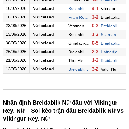
16/07/2026
Nữ Iceland
4-1
Breidablik Nữ
Vikingur Rey. Nữ
10/07/2026
Nữ Iceland
3-2
Fram Rey. Nữ
Breidablik Nữ
23/06/2026
Nữ Iceland
0-3
Vestmannaeyjar Nữ
Breidablik Nữ
13/06/2026
Nữ Iceland
1-3
Breidablik Nữ
Stjarnan Nữ
30/05/2026
Nữ Iceland
0-5
Grindavik/Njardvik Nữ
Breidablik Nữ
26/05/2026
Nữ Iceland
2-3
Breidablik Nữ
Hafnarfjordur Nữ
21/05/2026
Nữ Iceland
1-3
Thor Akureyri Nữ
Breidablik Nữ
12/05/2026
Nữ Iceland
3-2
Breidablik Nữ
Valur Nữ
Nhận định Breidablik Nữ đấu với Vikingur
Rey. Nữ – Soi kèo trận đấu Breidablik Nữ vs
Vikingur Rey. Nữ