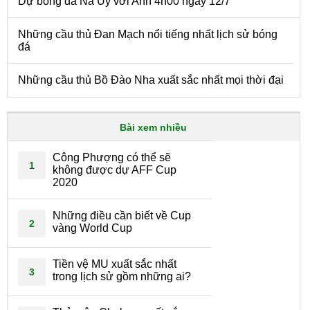
Dự bóng đá Na Uy với Anh 4h00 ngày 12/7
Những cầu thủ Đan Mạch nổi tiếng nhất lịch sử bóng
đá
Những cầu thủ Bồ Đào Nha xuất sắc nhất mọi thời đại
Bài xem nhiều
Công Phượng có thể sẽ
1
không được dự AFF Cup
2020
Những điều cần biết về Cup
2
vàng World Cup
Tiền vệ MU xuất sắc nhất
3
trong lịch sử gồm những ai?