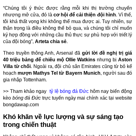
“Chúng tôi ý thức được rằng mỗi khi thị trường chuyển
nhượng mở cửa, đó là
cơ hội để cải thiện đội hình
. Vì thế,
tôi khá thất vọng khi không thể mua được ai. Tuy nhiên, sự
thận trọng là điều không thể bỏ qua, và chúng tôi chỉ muốn
ký hợp đồng với những cầu thủ thực sự phù hợp với triết lý
của đội bóng”,
Arteta chia sẻ
.
Theo truyền thông Anh, Arsenal đã
gửi lời đề nghị trị giá
40 triệu bảng để chiêu mộ Ollie Watkins
nhưng bị
Aston
Villa từ chối
. Ngoài ra, đội chủ sân Emirates cũng từ bỏ kế
hoạch
mượn Mathys Tel từ Bayern Munich
, người sau đó
gia nhập Tottenham.
>> Tham khảo ngay
tỷ lệ bóng đá Đức
hôm nay biến động
kèo
bóng đá Đức
trực tuyến ngày mai chính xác tại website
bongdawap.com
Khó khăn về lực lượng và sự sáng tạo
trong chiến thuật