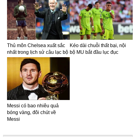
Thủ môn Chelsea xuất sắc
Kéo dài chuỗi thất bại, nội
nhất trong lịch sử câu lạc bộ
bộ MU bắt đầu lục đục
Messi có bao nhiêu quả
bóng vàng, đôi chút về
Messi