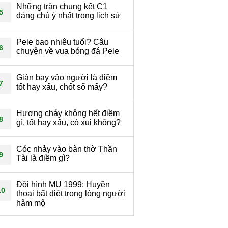
Những trận chung kết C1
5
đáng chú ý nhất trong lịch sử
Pele bao nhiêu tuổi? Câu
6
chuyện về vua bóng đá Pele
Gián bay vào người là điềm
7
tốt hay xấu, chốt số mấy?
Hương cháy không hết điềm
8
gì, tốt hay xấu, có xui không?
Cóc nhảy vào bàn thờ Thần
9
Tài là điềm gì?
Đội hình MU 1999: Huyền
10
thoại bất diệt trong lòng người
hâm mộ