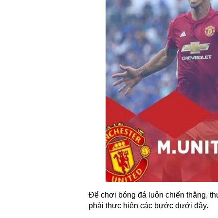
Để chơi bóng đá luôn chiến thắng, th
phải thực hiện các bước dưới đây.