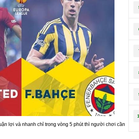
uận lợi và nhanh chỉ trong vòng 5 phút thì người chơi cần