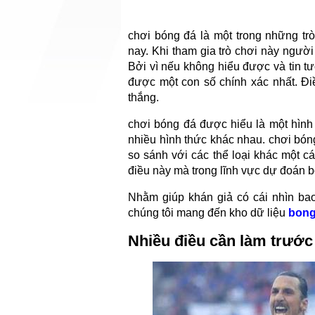
chơi bóng đá là một trong những t
nay. Khi tham gia trò chơi này ngườ
Bởi vì nếu không hiểu được và tin t
được một con số chính xác nhất. Đi
thắng.
chơi bóng đá được hiểu là một hình
nhiều hình thức khác nhau. chơi bón
so sánh với các thể loại khác một cá
điều này mà trong lĩnh vực dự đoán bó
Nhằm giúp khán giả có cái nhìn bao
chúng tôi mang đến kho dữ liệu
bong
Nhiều điều cần làm trước