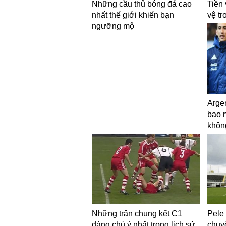
Những cầu thủ bóng đá cao
Tiền 
nhất thế giới khiến bạn
vệ tr
ngưỡng mộ
Arge
bao n
khôn
Những trận chung kết C1
Pele
đáng chú ý nhất trong lịch sử
chuy