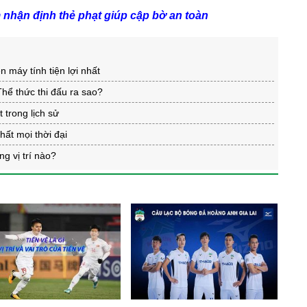
nhận định thẻ phạt giúp cập bờ an toàn
 máy tính tiện lợi nhất
hể thức thi đấu ra sao?
 trong lịch sử
hất mọi thời đại
g vị trí nào?