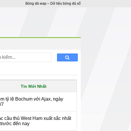
Bóng đá wap – Dữ liệu bóng đá số
Tin Mới Nhất
m tỷ lệ Bochum với Ajax, ngày
/7
c cầu thủ West Ham xuất sắc nhất
 trước đến nay