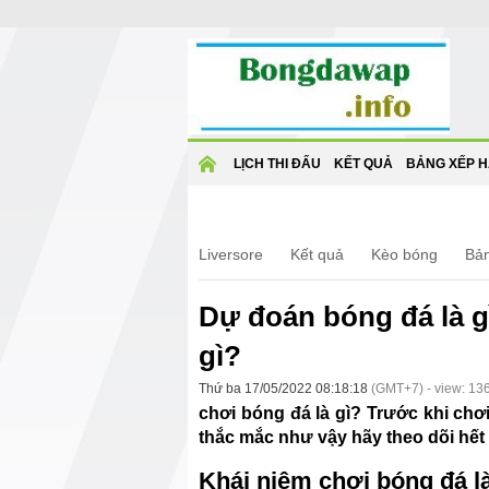
TRANG
LỊCH THI ĐẤU
KẾT QUẢ
BẢNG XẾP 
CHỦ
Liversore
Kết quả
Kèo bóng
Bả
Dự đoán bóng đá là g
gì?
Thứ ba 17/05/2022 08:18:18
(GMT+7) - view: 13
chơi bóng đá là gì? Trước khi chơ
thắc mắc như vậy hãy theo dõi hết 
Khái niệm chơi bóng đá là