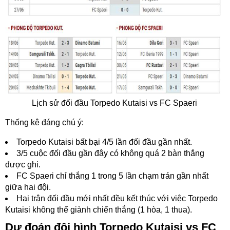
Lịch sử đối đầu Torpedo Kutaisi vs FC Spaeri
Thống kê đáng chú ý:
Torpedo Kutaisi bất bại 4/5 lần đối đầu gần nhất.
3/5 cuộc đối đầu gần đây có không quá 2 bàn thắng
được ghi.
FC Spaeri chỉ thắng 1 trong 5 lần chạm trán gần nhất
giữa hai đội.
Hai trận đối đầu mới nhất đều kết thúc với việc Torpedo
Kutaisi không thể giành chiến thắng (1 hòa, 1 thua).
Dự đoán đội hình Torpedo Kutaisi vs FC