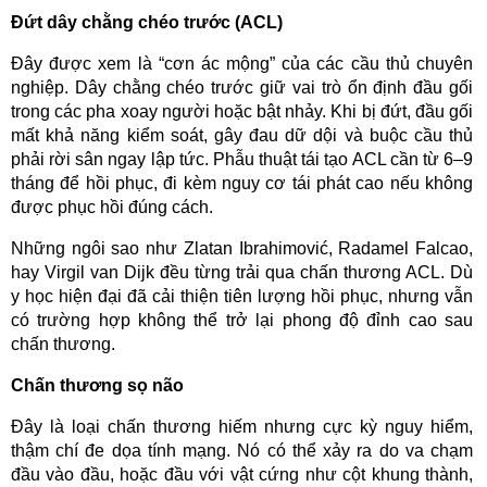
Đứt dây chằng chéo trước (ACL)
Đây được xem là “cơn ác mộng” của các cầu thủ chuyên
nghiệp. Dây chằng chéo trước giữ vai trò ổn định đầu gối
trong các pha xoay người hoặc bật nhảy. Khi bị đứt, đầu gối
mất khả năng kiểm soát, gây đau dữ dội và buộc cầu thủ
phải rời sân ngay lập tức. Phẫu thuật tái tạo ACL cần từ 6–9
tháng để hồi phục, đi kèm nguy cơ tái phát cao nếu không
được phục hồi đúng cách.
Những ngôi sao như Zlatan Ibrahimović, Radamel Falcao,
hay Virgil van Dijk đều từng trải qua chấn thương ACL. Dù
y học hiện đại đã cải thiện tiên lượng hồi phục, nhưng vẫn
có trường hợp không thể trở lại phong độ đỉnh cao sau
chấn thương.
Chấn thương sọ não
Đây là loại chấn thương hiếm nhưng cực kỳ nguy hiểm,
thậm chí đe dọa tính mạng. Nó có thể xảy ra do va chạm
đầu vào đầu, hoặc đầu với vật cứng như cột khung thành,