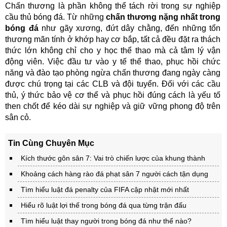
Chấn thương là phần không thể tách rời trong sự nghiệp
cầu thủ bóng đá. Từ những
chấn thương nặng nhất trong
bóng đá
như gãy xương, đứt dây chằng, đến những tổn
thương mãn tính ở khớp hay cơ bắp, tất cả đều đặt ra thách
thức lớn không chỉ cho y học thể thao mà cả tâm lý vận
động viên. Việc đầu tư vào y tế thể thao, phục hồi chức
năng và đào tạo phòng ngừa chấn thương đang ngày càng
được chú trọng tại các CLB và đội tuyển. Đối với các cầu
thủ, ý thức bảo vệ cơ thể và phục hồi đúng cách là yếu tố
then chốt để kéo dài sự nghiệp và giữ vững phong độ trên
sân cỏ.
Tin Cùng Chuyên Mục
Kích thước gôn sân 7: Vai trò chiến lược của khung thành
Khoảng cách hàng rào đá phạt sân 7 người cách tận dụng
Tìm hiểu luật đá penalty của FIFA cập nhật mới nhất
Hiểu rõ luật lợi thế trong bóng đá qua từng trận đấu
Tìm hiểu luật thay người trong bóng đá như thế nào?