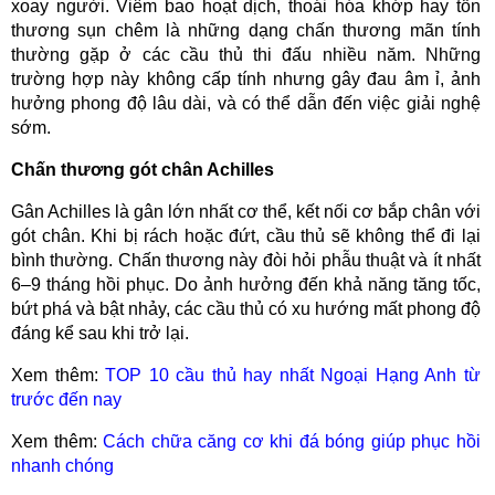
xoay người. Viêm bao hoạt dịch, thoái hóa khớp hay tổn
thương sụn chêm là những dạng chấn thương mãn tính
thường gặp ở các cầu thủ thi đấu nhiều năm. Những
trường hợp này không cấp tính nhưng gây đau âm ỉ, ảnh
hưởng phong độ lâu dài, và có thể dẫn đến việc giải nghệ
sớm.
Chấn thương gót chân Achilles
Gân Achilles là gân lớn nhất cơ thể, kết nối cơ bắp chân với
gót chân. Khi bị rách hoặc đứt, cầu thủ sẽ không thể đi lại
bình thường. Chấn thương này đòi hỏi phẫu thuật và ít nhất
6–9 tháng hồi phục. Do ảnh hưởng đến khả năng tăng tốc,
bứt phá và bật nhảy, các cầu thủ có xu hướng mất phong độ
đáng kể sau khi trở lại.
Xem thêm:
TOP 10 cầu thủ hay nhất Ngoại Hạng Anh từ
trước đến nay
Xem thêm:
Cách chữa căng cơ khi đá bóng giúp phục hồi
nhanh chóng