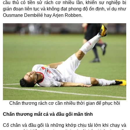
cầu thủ có tiền sử rách cơ nhiều lần, khiến sự nghiệp bị
gián đoạn liên tục và không đạt phong độ ổn định, ví dụ như
Ousmane Dembélé hay Arjen Robben.
Chấn thương rách cơ cần nhiều thời gian để phục hồi
Chấn thương mắt cá và đầu gối mãn tính
Cổ chân và đầu gối là những khớp chịu tải lớn khi chạy và