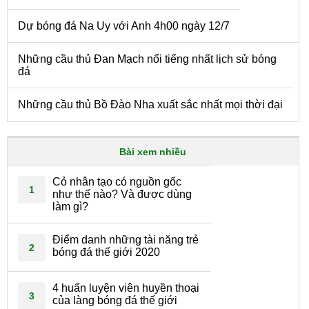
Dự bóng đá Na Uy với Anh 4h00 ngày 12/7
Những cầu thủ Đan Mạch nổi tiếng nhất lịch sử bóng
đá
Những cầu thủ Bồ Đào Nha xuất sắc nhất mọi thời đại
Bài xem nhiều
Cỏ nhân tạo có nguồn gốc
1
như thế nào? Và được dùng
làm gì?
Điểm danh những tài năng trẻ
2
bóng đá thế giới 2020
4 huấn luyện viên huyền thoại
3
của làng bóng đá thế giới