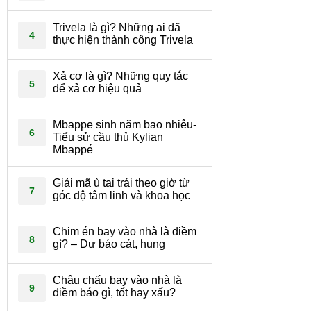
Trivela là gì? Những ai đã
4
thực hiện thành công Trivela
Xả cơ là gì? Những quy tắc
5
để xả cơ hiệu quả
Mbappe sinh năm bao nhiêu-
6
Tiểu sử cầu thủ Kylian
Mbappé
Giải mã ù tai trái theo giờ từ
7
góc độ tâm linh và khoa học
Chim én bay vào nhà là điềm
8
gì? – Dự báo cát, hung
Châu chấu bay vào nhà là
9
điềm báo gì, tốt hay xấu?