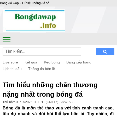
Bóng đá wap – Dữ liệu bóng đá số
Liversore
Kết quả
Kèo bóng
Bảng xếp hạng
Lịch thi đấu
Thông tin bên lề
Tìm hiểu những chấn thương
nặng nhất trong bóng đá
Thứ năm 31/07/2025 11:11:11
(GMT+7) - view: 538
Bóng đá là môn thể thao vua với tính cạnh tranh cao,
tốc độ nhanh và đòi hỏi thể lực bền bỉ. Tuy nhiên, đi