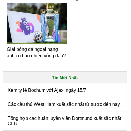
Giải bóng đá ngoại hạng
anh có bao nhiêu vòng đấu?
Tin Mới Nhất
Xem tỷ lệ Bochum với Ajax, ngày 15/7
Các cầu thủ West Ham xuất sắc nhất từ trước đến nay
Tổng hợp các huấn luyện viên Dortmund xuất sắc nhất
CLB