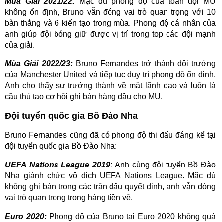
Mùa Giải 2021/22:
Mặc dù phong độ của toàn đội MU
không ổn định, Bruno vẫn đóng vai trò quan trọng với 10
bàn thắng và 6 kiến tạo trong mùa. Phong độ cá nhân của
anh giúp đội bóng giữ được vị trí trong top các đội mạnh
của giải.
Mùa Giải 2022/23:
Bruno Fernandes trở thành đội trưởng
của Manchester United và tiếp tục duy trì phong độ ổn định.
Anh cho thấy sự trưởng thành về mặt lãnh đạo và luôn là
cầu thủ tạo cơ hội ghi bàn hàng đầu cho MU.
Đội tuyển quốc gia Bồ Đào Nha
Bruno Fernandes cũng đã có phong độ thi đấu đáng kể tại
đội tuyển quốc gia Bồ Đào Nha:
UEFA Nations League 2019:
Anh cùng đội tuyển Bồ Đào
Nha giành chức vô địch UEFA Nations League. Mặc dù
không ghi bàn trong các trận đấu quyết định, anh vẫn đóng
vai trò quan trọng trong hàng tiền vệ.
Euro 2020:
Phong độ của Bruno tại Euro 2020 không quá