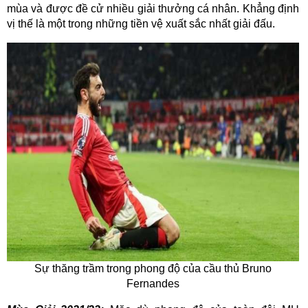
mùa và được đề cử nhiều giải thưởng cá nhân. Khẳng định
vị thế là một trong những tiền vệ xuất sắc nhất giải đấu.
Sự thăng trầm trong phong độ của cầu thủ Bruno
Fernandes