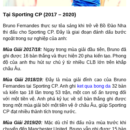
Tại Sporting CP (2017 – 2020)
Bruno Fernandes thực sự tỏa sáng khi trở về Bồ Đào Nha
thi đấu cho Sporting CP. Đây là giai đoạn đánh dấu bước
ngoặt trong sự nghiệp của anh:
Mùa Giải 2017/18:
Ngay trong mùa giải đầu tiên, Bruno đã
ghi được 16 bàn thắng và thực hiện 20 pha kiến tạo. Phong
độ của anh thu hút sự chú ý từ nhiều CLB lớn trên khắp
châu Âu.
Mùa Giải 2018/19:
Đây là mùa giải đỉnh cao của Bruno
Fernandes tại Sporting CP. Anh ghi
ket qua bong da
32 bàn
và kiến tạo 18 lần trong 53 trận, một con số ấn tượng đối
với một tiền vệ. Anh phá kỷ lục về số bàn thắng ghi được
trong một mùa giải bởi một tiền vệ ở châu Âu, giúp Sporting
CP đạt nhiều thành tích trong nước.
Mùa Giải 2019/20:
Mặc dù chỉ thi đấu nửa mùa trước khi
chuyển đến Manchester United, Bruno vẫn ghi được 15 bàn