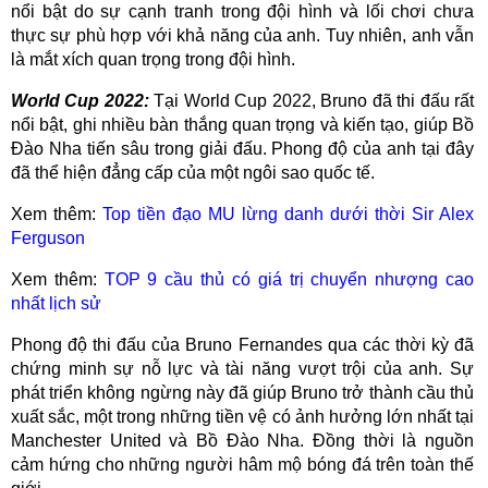
nổi bật do sự cạnh tranh trong đội hình và lối chơi chưa
thực sự phù hợp với khả năng của anh. Tuy nhiên, anh vẫn
là mắt xích quan trọng trong đội hình.
World Cup 2022:
Tại World Cup 2022, Bruno đã thi đấu rất
nổi bật, ghi nhiều bàn thắng quan trọng và kiến tạo, giúp Bồ
Đào Nha tiến sâu trong giải đấu. Phong độ của anh tại đây
đã thể hiện đẳng cấp của một ngôi sao quốc tế.
Xem thêm:
Top tiền đạo MU lừng danh dưới thời Sir Alex
Ferguson
Xem thêm:
TOP 9 cầu thủ có giá trị chuyển nhượng cao
nhất lịch sử
Phong độ thi đấu của Bruno Fernandes qua các thời kỳ đã
chứng minh sự nỗ lực và tài năng vượt trội của anh. Sự
phát triển không ngừng này đã giúp Bruno trở thành cầu thủ
xuất sắc, một trong những tiền vệ có ảnh hưởng lớn nhất tại
Manchester United và Bồ Đào Nha. Đồng thời là nguồn
cảm hứng cho những người hâm mộ bóng đá trên toàn thế