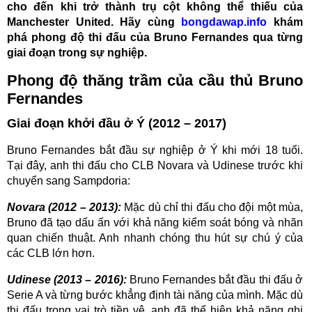
cho đến khi trở thành trụ cột không thể thiếu của
Manchester United. Hãy cùng
bongdawap.info
khám
phá phong độ thi đấu của Bruno Fernandes qua từng
giai đoạn trong sự nghiệp.
Phong độ thăng trầm của cầu thủ Bruno
Fernandes
Giai đoạn khởi đầu ở Ý (2012 – 2017)
Bruno Fernandes bắt đầu sự nghiệp ở Ý khi mới 18 tuổi.
Tại đây, anh thi đấu cho CLB Novara và Udinese trước khi
chuyển sang Sampdoria:
Novara (2012 – 2013):
Mặc dù chỉ thi đấu cho đội một mùa,
Bruno đã tạo dấu ấn với khả năng kiểm soát bóng và nhãn
quan chiến thuật. Anh nhanh chóng thu hút sự chú ý của
các CLB lớn hơn.
Udinese (2013 – 2016):
Bruno Fernandes bắt đầu thi đấu ở
Serie A và từng bước khẳng định tài năng của mình. Mặc dù
thi đấu trong vai trò tiền vệ, anh đã thể hiện khả năng ghi