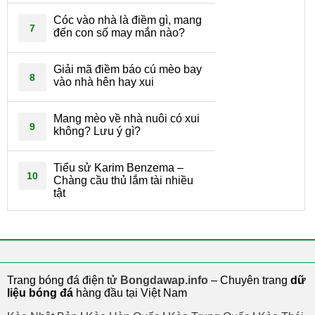
Cóc vào nhà là điềm gì, mang
7
đến con số may mắn nào?
Giải mã điềm báo cú mèo bay
8
vào nhà hên hay xui
Mang mèo về nhà nuôi có xui
9
không? Lưu ý gì?
Tiểu sử Karim Benzema –
10
Chàng cầu thủ lắm tài nhiều
tật
Trang bóng đá điện tử
Bongdawap.info
– Chuyên trang
dữ
liệu bóng đá
hàng đầu tại Việt Nam