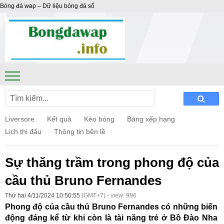
Bóng đá wap – Dữ liệu bóng đá số
Liversore
Kết quả
Kèo bóng
Bảng xếp hạng
Lịch thi đấu
Thông tin bên lề
Sự thăng trầm trong phong độ của
cầu thủ Bruno Fernandes
Thứ hai 4/11/2024 10:50:55
(GMT+7) - view: 996
Phong độ của cầu thủ Bruno Fernandes có những biến
động đáng kể từ khi còn là tài năng trẻ ở Bồ Đào Nha