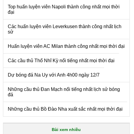
Top huấn luyện viên Napoli thành công nhất mọi thời
đại
Các huấn luyện viên Leverkusen thành công nhất lịch
sử
Huấn luyện viên AC Milan thành công nhất mọi thời đại
Các cầu thủ Thổ Nhĩ Kỳ nổi tiếng nhất mọi thời đại
Dự bóng đá Na Uy với Anh 4h00 ngày 12/7
Những cầu thủ Đan Mạch nổi tiếng nhất lịch sử bóng
đá
Những cầu thủ Bồ Đào Nha xuất sắc nhất mọi thời đại
Bài xem nhiều