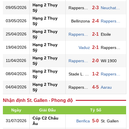
Hạng 2 Thụy
09/05/2026
2-3
Rapperswil-Jona
Neuchatel Xamax
Sỹ
Hạng 2 Thụy
03/05/2026
2-4
Bellinzona
Rapperswil-Jona
Sỹ
Hạng 2 Thụy
25/04/2026
2-1
Rapperswil-Jona
Etoile
Sỹ
Hạng 2 Thụy
19/04/2026
2-1
Vaduz
Rapperswil-Jona
Sỹ
Hạng 2 Thụy
11/04/2026
2-0
Rapperswil-Jona
Wil 1900
Sỹ
Hạng 2 Thụy
08/04/2026
1-2
Stade L. Ouchy
Rapperswil-Jona
Sỹ
Hạng 2 Thụy
04/04/2026
4-5
Rapperswil-Jona
Aarau
Sỹ
Nhận định St. Gallen - Phong độ
Ngày
Giải Đấu
Tỷ Số
Cúp C2 Châu
31/07/2026
5-0
Benfica
St. Gallen
Âu