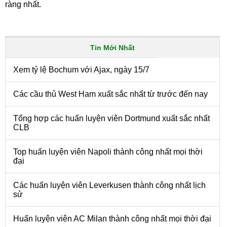
ràng nhất.
Tin Mới Nhất
Xem tỷ lệ Bochum với Ajax, ngày 15/7
Các cầu thủ West Ham xuất sắc nhất từ trước đến nay
Tổng hợp các huấn luyện viên Dortmund xuất sắc nhất
CLB
Top huấn luyện viên Napoli thành công nhất mọi thời
đại
Các huấn luyện viên Leverkusen thành công nhất lịch
sử
Huấn luyện viên AC Milan thành công nhất mọi thời đại