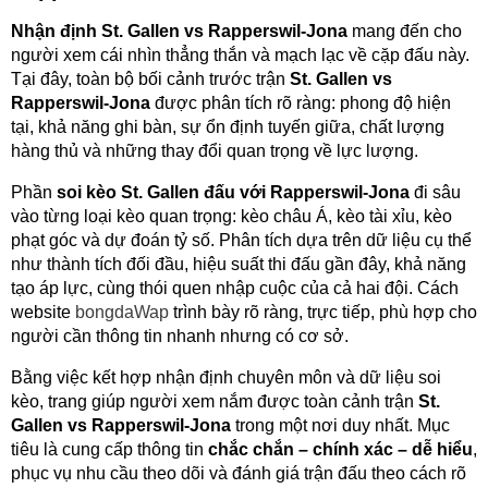
Nhận định St. Gallen vs Rapperswil-Jona
mang đến cho
người xem cái nhìn thẳng thắn và mạch lạc về cặp đấu này.
Tại đây, toàn bộ bối cảnh trước trận
St. Gallen vs
Rapperswil-Jona
được phân tích rõ ràng: phong độ hiện
tại, khả năng ghi bàn, sự ổn định tuyến giữa, chất lượng
hàng thủ và những thay đổi quan trọng về lực lượng.
Phần
soi kèo St. Gallen đấu với Rapperswil-Jona
đi sâu
vào từng loại kèo quan trọng: kèo châu Á, kèo tài xỉu, kèo
phạt góc và dự đoán tỷ số. Phân tích dựa trên dữ liệu cụ thể
như thành tích đối đầu, hiệu suất thi đấu gần đây, khả năng
tạo áp lực, cùng thói quen nhập cuộc của cả hai đội. Cách
website
bongdaWap
trình bày rõ ràng, trực tiếp, phù hợp cho
người cần thông tin nhanh nhưng có cơ sở.
Bằng việc kết hợp nhận định chuyên môn và dữ liệu soi
kèo, trang giúp người xem nắm được toàn cảnh trận
St.
Gallen vs Rapperswil-Jona
trong một nơi duy nhất. Mục
tiêu là cung cấp thông tin
chắc chắn – chính xác – dễ hiểu
,
phục vụ nhu cầu theo dõi và đánh giá trận đấu theo cách rõ