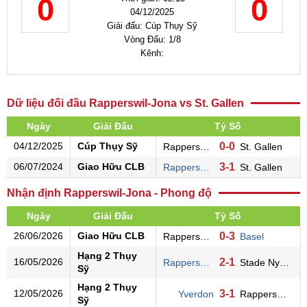
0
0
04/12/2025
Giải đấu: Cúp Thụy Sỹ
Vòng Đấu: 1/8
Kênh:
Dữ liệu đối đầu Rapperswil-Jona vs St. Gallen
Ngày
Giải Đấu
Tỷ Số
04/12/2025
Cúp Thụy Sỹ
0-0
Rapperswil-Jona
St. Gallen
06/07/2024
Giao Hữu CLB
3-1
Rapperswil-Jona
St. Gallen
Nhận định Rapperswil-Jona - Phong độ
Ngày
Giải Đấu
Tỷ Số
26/06/2026
Giao Hữu CLB
0-3
Rapperswil-Jona
Basel
Hạng 2 Thụy
16/05/2026
2-1
Rapperswil-Jona
Stade Nyonnais
Sỹ
Hạng 2 Thụy
12/05/2026
3-1
Yverdon
Rapperswil-Jona
Sỹ