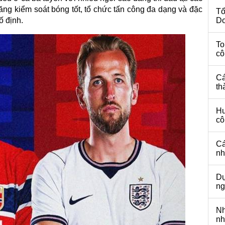
ng kiểm soát bóng tốt, tổ chức tấn công đa dạng và đặc
Tổ
ố định.
Do
To
cô
Cá
th
Hu
cô
Cá
nh
Dự
ng
Nh
nh