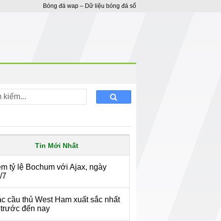
Bóng đá wap – Dữ liệu bóng đá số
Tin Mới Nhất
m tỷ lệ Bochum với Ajax, ngày
/7
c cầu thủ West Ham xuất sắc nhất
 trước đến nay