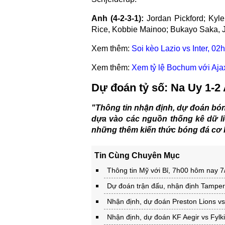
Anh (4-2-3-1):
Jordan Pickford; Kyle
Rice, Kobbie Mainoo; Bukayo Saka, J
Xem thêm:
Soi kèo Lazio vs Inter, 0
Xem thêm:
Xem tỷ lệ Bochum với Aja
Dự đoán tỷ số: Na Uy 1-2
"Thông tin nhận định, dự đoán bóng
dựa vào các nguồn thống kê dữ l
những thêm kiến thức bóng đá cơ b
Tin Cùng Chuyên Mục
Thông tin Mỹ với Bỉ, 7h00 hôm nay 7/7
Dự đoán trận đấu, nhận định Tamper
Nhận định, dự đoán Preston Lions v
Nhận định, dự đoán KF Aegir vs Fylk