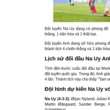
Đội tuyển Na Uy đang có phong độ kh
thắng, 1 trận hòa và 1 thất bại.
Đội tuyển Anh đang sở hữu phong độ 
thành tích 4 chiến thắng và 1 trận hòa
Lịch sử đối đầu Na Uy An
Tính đến trước cuộc đối đầu tại Wo
đội tuyển quốc gia. Trong đó, Anh gi
4 lần. Thành tích này cho thấy “Tam
Đội hình dự kiến Na Uy v
Na Uy (4-3-3):
Ørjan Nyland; Julian Ry
Martin Ødegaard, Sander Berge, P
Schjelderup.