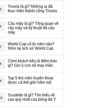
Trivela là gì? Những ai đã
5
thực hiện thành công Trivela
Cầu mây là gì? Tổng quan về
6
cầu mây và kỹ thuật đá cầu
mây
World Cup có từ năm nào?
7
Nhìn lại lịch sử World Cup
Chim khách kêu là điềm báo
8
gì? Gợi ý con số may mắn
Top 5 thủ môn huyền thoại
9
được cả thế giới hâm mộ
Scudetto là gì? Tìm hiểu về
10
cao quý nhất của bóng đá Ý