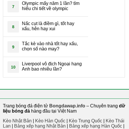
Olympic mấy năm 1 lần? tìm
7
hiểu chi tiết về olympic
Nấc cụt là điềm gì, tốt hay
8
xấu, hên hay xui
Tắc kè vào nhà tốt hay xấu,
9
chọn số nào may?
Liverpool vô địch Ngoại hạng
10
Anh bao nhiêu lần?
Trang bóng đá điện tử
Bongdawap.info
– Chuyên trang
dữ
liệu bóng đá
hàng đầu tại Việt Nam
Kèo Nhật Bản
|
Kèo Hàn Quốc
|
Kèo Trung Quốc
|
Kèo Thái
Lan
|
Bảng xếp hạng Nhật Bản
|
Bảng xếp hạng Hàn Quốc
|