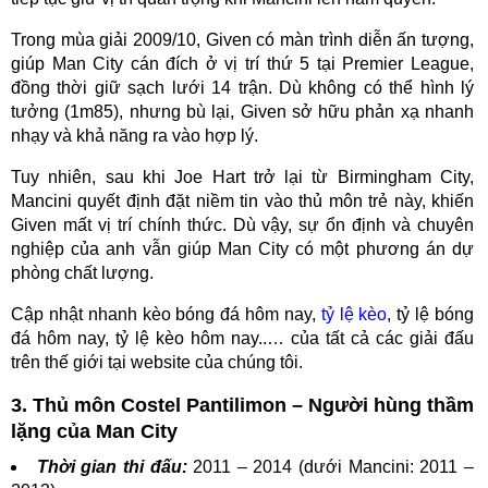
Trong mùa giải 2009/10, Given có màn trình diễn ấn tượng,
giúp Man City cán đích ở vị trí thứ 5 tại Premier League,
đồng thời giữ sạch lưới 14 trận. Dù không có thể hình lý
tưởng (1m85), nhưng bù lại, Given sở hữu phản xạ nhanh
nhạy và khả năng ra vào hợp lý.
Tuy nhiên, sau khi Joe Hart trở lại từ Birmingham City,
Mancini quyết định đặt niềm tin vào thủ môn trẻ này, khiến
Given mất vị trí chính thức. Dù vậy, sự ổn định và chuyên
nghiệp của anh vẫn giúp Man City có một phương án dự
phòng chất lượng.
Cập nhật nhanh kèo bóng đá hôm nay,
tỷ lệ kèo
, tỷ lệ bóng
đá hôm nay, tỷ lệ kèo hôm nay..… của tất cả các giải đấu
trên thế giới tại website của chúng tôi.
3. Thủ môn Costel Pantilimon – Người hùng thầm
lặng của Man City
Thời gian thi đấu:
2011 – 2014 (dưới Mancini: 2011 –