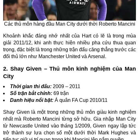
Các thủ môn hàng đầu Man City dưới thời Roberto Mancini
Khoảnh khắc đáng nhớ nhất của Hart có lẽ là trong mùa
giải 2011/12, khi anh thực hiện nhiều pha cứu thua quan
trọng, đặc biệt là trong những trận đấu căng thẳng trước các
đối thủ lớn như Manchester United và Arsenal.
2. Shay Given – Thủ môn kinh nghiệm của Man
City
Thời gian thi đấu:
2009 – 2011
Số trận bắt chính:
69 trận
Danh hiệu nổi bật:
Á quân FA Cup 2010/11
Shay Given là một trong những thủ môn giàu kinh nghiệm
nhất mà Roberto Mancini từng sở hữu. Gia nhập Man City
từ Newcastle United vào tháng 1/2009, Given ngay lập tức
trở thành sự lựa chọn số một dưới thời Mark Hughes và
tiếp tục giữ vị trí quan trọng khi Mancini lên nắm quyền.