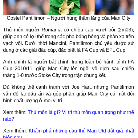
Costel Pantilimon – Người hùng thầm lặng của Man City
Thủ môn người Romania có chiều cao vượt trội (2m03),
giúp anh có lợi thế trong các pha bóng bổng và phản xạ trên
vạch vôi. Dưới thời Mancini, Pantilimon chủ yếu được sử
dụng ở các giải đấu cúp, đặc biệt là FA Cup và EFL Cup.
Anh chính là người bắt chính trong toàn bộ hành trình FA
Cup 2010/11, giúp Man City lên ngôi vô địch sau chiến
thắng 1-0 trước Stoke City trong trận chung kết.
Dù không thể cạnh tranh với Joe Hart, nhưng Pantilimon
vẫn để lại dấu ấn và góp phần giúp Man City có một đội
hình chất lượng ở mọi vị trí.
Xem thêm:
Thủ môn là gì? Vị trí thủ môn quan trọng như thế
nào?
Xem thêm:
Khám phá những cầu thủ Man Utd đắt giá nhất
hiện nay