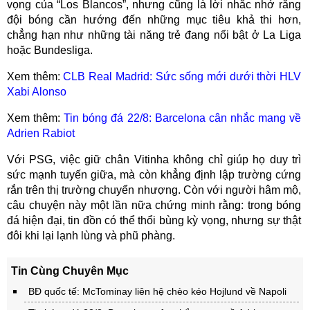
vọng của “Los Blancos”, nhưng cũng là lời nhắc nhở rằng
đội bóng cần hướng đến những mục tiêu khả thi hơn,
chẳng hạn như những tài năng trẻ đang nổi bật ở La Liga
hoặc Bundesliga.
Xem thêm:
CLB Real Madrid: Sức sống mới dưới thời HLV
Xabi Alonso
Xem thêm:
Tin bóng đá 22/8: Barcelona cân nhắc mang về
Adrien Rabiot
Với PSG, việc giữ chân Vitinha không chỉ giúp họ duy trì
sức mạnh tuyến giữa, mà còn khẳng định lập trường cứng
rắn trên thị trường chuyển nhượng. Còn với người hâm mộ,
câu chuyện này một lần nữa chứng minh rằng: trong bóng
đá hiện đại, tin đồn có thể thổi bùng kỳ vọng, nhưng sự thật
đôi khi lại lạnh lùng và phũ phàng.
Tin Cùng Chuyên Mục
BĐ quốc tế: McTominay liên hệ chèo kéo Hojlund về Napoli