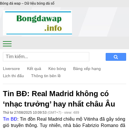
Bóng đá wap – Dữ liệu bóng đá số
Liversore
Kết quả
Kèo bóng
Bảng xếp hạng
Lịch thi đấu
Thông tin bên lề
Tin BĐ: Real Madrid không có
‘nhạc trưởng’ hay nhất châu Âu
Thứ tư 27/08/2025 10:09:53
(GMT+7) - view: 489
Tin BĐ
: Tin đồn Real Madrid chiêu mộ Vitinha đã gây sóng
gió truyền thông. Tuy nhiên, nhà báo Fabrizio Romano đã