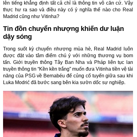
lên tiếng khẳng định tất cả chỉ là thông tin vô căn cứ. Vậy
thực hư ra sao và điều này có ý nghĩa thế nào cho Real
Madrid cũng như Vitinha?
Tin đồn chuyển nhượng khiến dư luận
dậy sóng
Trong suốt kỳ chuyển nhượng mùa hè, Real Madrid luôn
được đặt vào tâm điểm chú ý với những thương vụ bom
tấn. Giới truyền thông Tây Ban Nha và Pháp liên tục lan
truyền thông tin “Kền kền trắng” muốn đưa Vitinha tiền vệ tài
năng của PSG về Bernabéu để củng cố tuyến giữa sau khi
Luka Modrić đã bước sang bên kia sườn dốc sự nghiệp.