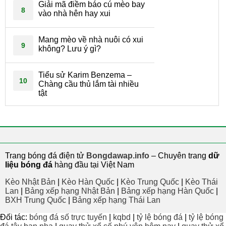
Giải mã điềm báo cú mèo bay
8
vào nhà hên hay xui
Mang mèo về nhà nuôi có xui
9
không? Lưu ý gì?
Tiểu sử Karim Benzema –
10
Chàng cầu thủ lắm tài nhiều
tật
Trang bóng đá điện tử
Bongdawap.info
– Chuyên trang
dữ
liệu bóng đá
hàng đầu tại Việt Nam
Kèo Nhật Bản
|
Kèo Hàn Quốc
|
Kèo Trung Quốc
|
Kèo Thái
Lan
|
Bảng xếp hạng Nhật Bản
|
Bảng xếp hạng Hàn Quốc
|
BXH Trung Quốc
|
Bảng xếp hạng Thái Lan
Đối tác:
bóng đá số trực tuyến
|
kqbd
|
tỷ lệ bóng đá
|
tỷ lệ bóng