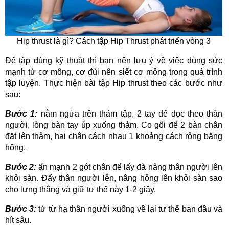
Hip thrust là gì? Cách tập Hip Thrust phát triển vòng 3
Để tập đúng kỹ thuật thì bạn nên lưu ý về việc dùng sức
mạnh từ cơ mông, cơ đùi nên siết cơ mông trong quá trình
tập luyện. Thực hiện bài tập Hip thrust theo các bước như
sau:
Bước 1:
nằm ngửa trên thảm tập, 2 tay để dọc theo thân
người, lòng bàn tay úp xuống thảm. Co gối để 2 bàn chân
đặt lên thảm, hai chân cách nhau 1 khoảng cách rộng bằng
hông.
Bước 2:
ấn mạnh 2 gót chân để lấy đà nâng thân người lên
khỏi sàn. Đẩy thân người lên, nâng hông lên khỏi sàn sao
cho lưng thẳng và giữ tư thế này 1-2 giây.
Bước 3:
từ từ hạ thân người xuống về lại tư thế ban đầu và
hít sâu.