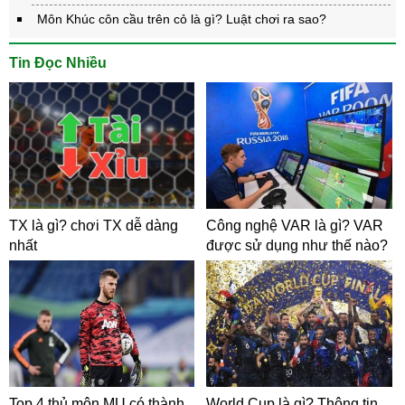
Môn Khúc côn cầu trên cỏ là gì? Luật chơi ra sao?
Tin Đọc Nhiều
TX là gì? chơi TX dễ dàng
Công nghệ VAR là gì? VAR
nhất
được sử dụng như thế nào?
Top 4 thủ môn MU có thành
World Cup là gì? Thông tin