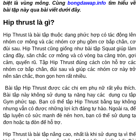
biệt là vùng mông. Cùng
bongdawap.info
tìm hiểu về
bài tập này qua bài viết dưới đây.
Hip thrust là gì?
Hip Thrust là bài tập thuộc dạng phức hợp có tác động lên
nhóm cơ mông và các nhóm cơ phụ gồm cơ bắp chân, cơ
đùi sau. Hip Thrust cũng giống như bài tập Squat giúp làm
căng đầy, săn chắc cơ mông và có vòng ba căng tròn, gợi
cảm, quyến rũ. Tập Hip Thrust đúng cách còn hỗ trợ các
nhóm cơ bắp chân, đùi sau và giúp các nhóm cơ này trở
nên săn chắc, thon gọn hơn rất nhiều.
Bài tập Hip Thrust được các chị em phụ nữ rất yêu thích.
Bài tập này không sử dụng tạ nặng hay các dụng cụ tập
Gym phức tạp. Bạn có thể tập Hip Thrust bằng tay không
nhưng vẫn có được những lợi ích đáng tự hào. Ngoài ra, để
tập luyện có sức mạnh đè nén hơn, bạn có thể sử dụng tạ
đơn hoặc tạ đòn để hỗ trợ.
Hip Thrust là bài tập nâng cao, nhất là khi sử dụng tạ vì thế