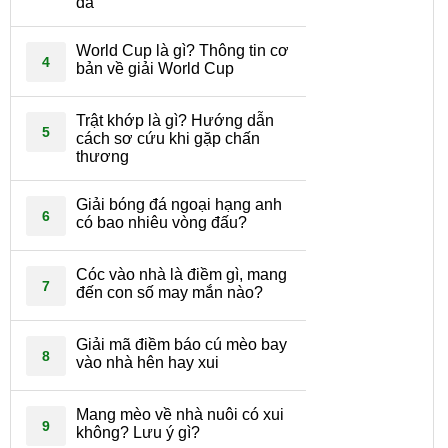
đá
World Cup là gì? Thông tin cơ
4
bản về giải World Cup
Trật khớp là gì? Hướng dẫn
5
cách sơ cứu khi gặp chấn
thương
Giải bóng đá ngoại hạng anh
6
có bao nhiêu vòng đấu?
Cóc vào nhà là điềm gì, mang
7
đến con số may mắn nào?
Giải mã điềm báo cú mèo bay
8
vào nhà hên hay xui
Mang mèo về nhà nuôi có xui
9
không? Lưu ý gì?