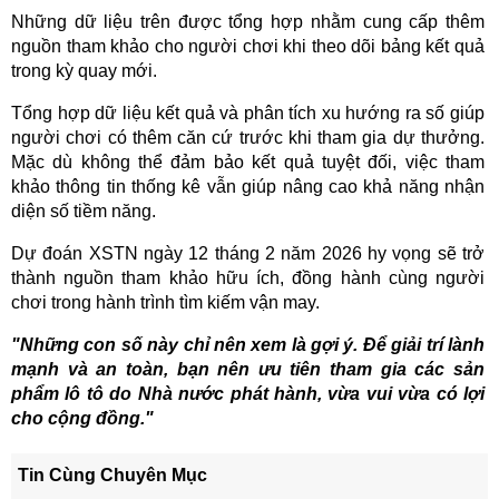
Những dữ liệu trên được tổng hợp nhằm cung cấp thêm
nguồn tham khảo cho người chơi khi theo dõi bảng kết quả
trong kỳ quay mới.
Tổng hợp dữ liệu kết quả và phân tích xu hướng ra số giúp
người chơi có thêm căn cứ trước khi tham gia dự thưởng.
Mặc dù không thể đảm bảo kết quả tuyệt đối, việc tham
khảo thông tin thống kê vẫn giúp nâng cao khả năng nhận
diện số tiềm năng.
Dự đoán XSTN ngày 12 tháng 2 năm 2026 hy vọng sẽ trở
thành nguồn tham khảo hữu ích, đồng hành cùng người
chơi trong hành trình tìm kiếm vận may.
"Những con số này chỉ nên xem là gợi ý. Để giải trí lành
mạnh và an toàn, bạn nên ưu tiên tham gia các sản
phẩm lô tô do Nhà nước phát hành, vừa vui vừa có lợi
cho cộng đồng."
Tin Cùng Chuyên Mục