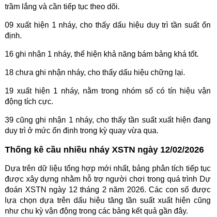
trầm lắng và cần tiếp tục theo dõi.
09 xuất hiện 1 nháy, cho thấy dấu hiệu duy trì tần suất ổn
định.
16 ghi nhận 1 nháy, thể hiện khả năng bám bảng khá tốt.
18 chưa ghi nhận nháy, cho thấy dấu hiệu chững lại.
19 xuất hiện 1 nháy, nằm trong nhóm số có tín hiệu vận
động tích cực.
39 cũng ghi nhận 1 nháy, cho thấy tần suất xuất hiện đang
duy trì ở mức ổn định trong kỳ quay vừa qua.
Thống kê cầu nhiều nháy XSTN ngày 12/02/2026
Dựa trên dữ liệu tổng hợp mới nhất, bảng phân tích tiếp tục
được xây dựng nhằm hỗ trợ người chơi trong quá trình Dự
đoán XSTN ngày 12 tháng 2 năm 2026. Các con số được
lựa chọn dựa trên dấu hiệu tăng tần suất xuất hiện cũng
như chu kỳ vận động trong các bảng kết quả gần đây.