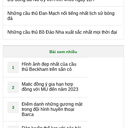
Những cầu thủ Đan Mạch nổi tiếng nhất lịch sử bóng
đá
Những cầu thủ Bồ Đào Nha xuất sắc nhất mọi thời đại
Bài xem nhiều
Hình ảnh đẹp nhất của cầu
1
thủ Beckham trên sân cỏ
Matic đồng ý gia hạn hợp
2
đồng với MU đến năm 2023
Điểm danh những gương mặt
3
trong đội hình huyền thoại
Barca