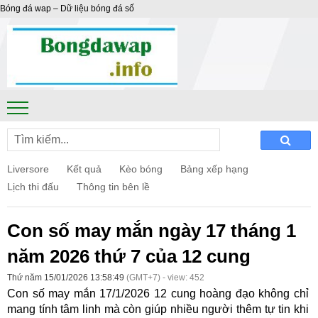
Bóng đá wap – Dữ liệu bóng đá số
Liversore
Kết quả
Kèo bóng
Bảng xếp hạng
Lịch thi đấu
Thông tin bên lề
Con số may mắn ngày 17 tháng 1
năm 2026 thứ 7 của 12 cung
Thứ năm 15/01/2026 13:58:49
(GMT+7) - view: 452
Con số may mắn 17/1/2026 12 cung hoàng đạo không chỉ
mang tính tâm linh mà còn giúp nhiều người thêm tự tin khi