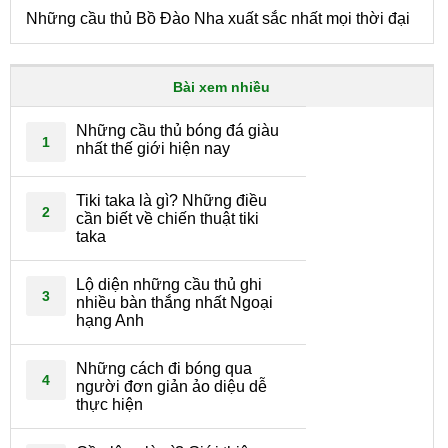
Những cầu thủ Bồ Đào Nha xuất sắc nhất mọi thời đại
Bài xem nhiều
Những cầu thủ bóng đá giàu
1
nhất thế giới hiện nay
Tiki taka là gì? Những điều
2
cần biết về chiến thuật tiki
taka
Lộ diện những cầu thủ ghi
3
nhiều bàn thắng nhất Ngoại
hạng Anh
Những cách đi bóng qua
4
người đơn giản ảo diệu dễ
thực hiện