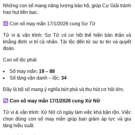
Những con số mang năng lượng bảo hộ, giúp Cự Giải tránh
hao hụt tiền bạc.
Con số may mắn 17/1/2026 cung Sư Tử
Tử vi & vận trình: Sư Tử có cơ hội thể hiện bản thân và
khẳng định vị trí cá nhân. Tài lộc đến từ sự tự tin và quyết
đoán.
Con số lộc phát
Số may mắn:
19 – 88
Số tăng vận danh – lộc:
34
Đây là bộ số mang ý nghĩa bứt phá và thu hút cơ hội lớn.
Con số may mắn 17/1/2026 cung Xử Nữ
Tử vi & vận trình: Xử Nữ có ngày làm việc khá bận rộn. Việc
chọn đúng con số may mắn giúp bạn giảm áp lực và gia
tăng hiệu suất.