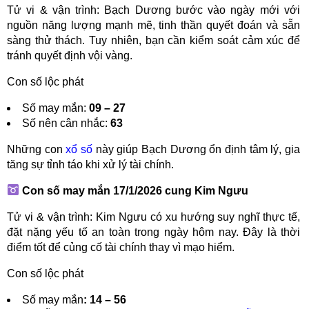
Tử vi & vận trình: Bạch Dương bước vào ngày mới với
nguồn năng lượng mạnh mẽ, tinh thần quyết đoán và sẵn
sàng thử thách. Tuy nhiên, bạn cần kiểm soát cảm xúc để
tránh quyết định vội vàng.
Con số lộc phát
Số may mắn:
09 – 27
Số nên cân nhắc:
63
Những con
xổ số
này giúp Bạch Dương ổn định tâm lý, gia
tăng sự tỉnh táo khi xử lý tài chính.
Con số may mắn 17/1/2026 cung Kim Ngưu
Tử vi & vận trình: Kim Ngưu có xu hướng suy nghĩ thực tế,
đặt nặng yếu tố an toàn trong ngày hôm nay. Đây là thời
điểm tốt để củng cố tài chính thay vì mạo hiểm.
Con số lộc phát
Số may mắn
: 14 – 56