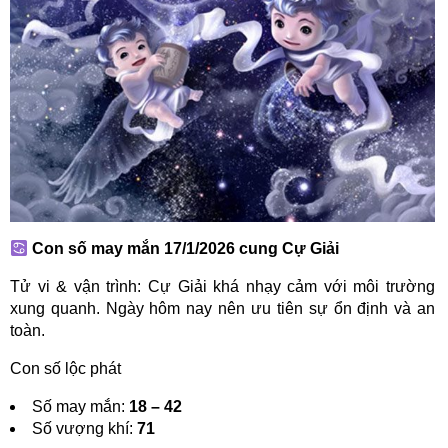
Con số may mắn 17/1/2026 cung Cự Giải
Tử vi & vận trình: Cự Giải khá nhạy cảm với môi trường
xung quanh. Ngày hôm nay nên ưu tiên sự ổn định và an
toàn.
Con số lộc phát
Số may mắn:
18 – 42
Số vượng khí:
71