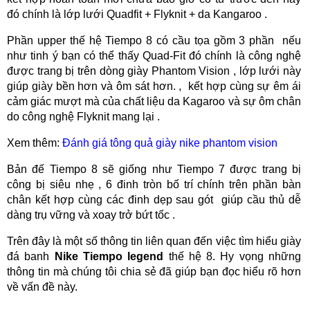
đó chính là lớp lưới Quadfit + Flyknit + da Kangaroo .
Phần upper thế hệ Tiempo 8 có cầu tọa gồm 3 phần nếu
như tinh ý bạn có thể thấy Quad-Fit đó chính là công nghệ
được trang bị trên dòng giày Phantom Vision , lớp lưới này
giúp giày bền hơn và ôm sát hơn. , kết hợp cùng sự êm ái
cảm giác mượt mà của chất liệu da Kagaroo và sự ôm chân
do công nghệ Flyknit mang lại .
Xem thêm:
Đánh giá tông quả giày nike phantom vision
Bản đế Tiempo 8 sẽ giống như Tiempo 7 được trang bị
công bị siêu nhẹ , 6 đinh tròn bố trí chính trên phần bàn
chân kết hợp cùng các đinh dẹp sau gót giúp cầu thủ dễ
dàng trụ vững và xoay trở bứt tốc .
Trên đây là một số thông tin liên quan đến việc tìm hiểu giày
đá banh
Nike Tiempo legend
thế hệ 8. Hy vọng những
thông tin mà chúng tôi chia sẻ đã giúp bạn đọc hiểu rõ hơn
về vấn đề này.