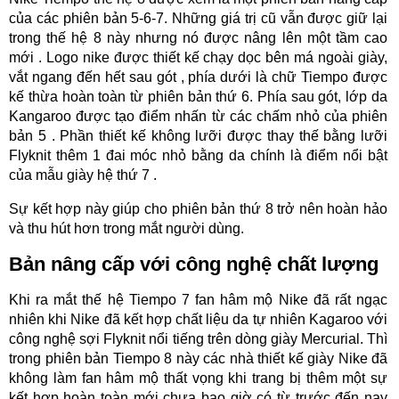
của các phiên bản 5-6-7. Những giá trị cũ vẫn được giữ lại
trong thế hệ 8 này nhưng nó được nâng lên một tầm cao
mới . Logo nike được thiết kế chạy dọc bên má ngoài giày,
vắt ngang đến hết sau gót , phía dưới là chữ Tiempo được
kế thừa hoàn toàn từ phiên bản thứ 6. Phía sau gót, lớp da
Kangaroo được tạo điểm nhấn từ các chấm nhỏ của phiên
bản 5 . Phần thiết kế không lưỡi được thay thế bằng lưỡi
Flyknit thêm 1 đai móc nhỏ bằng da chính là điểm nổi bật
của mẫu giày hệ thứ 7 .
Sự kết hợp này giúp cho phiên bản thứ 8 trở nên hoàn hảo
và thu hút hơn trong mắt người dùng.
Bản nâng cấp với công nghệ chất lượng
Khi ra mắt thế hệ Tiempo 7 fan hâm mộ Nike đã rất ngạc
nhiên khi Nike đã kết hợp chất liệu da tự nhiên Kagaroo với
công nghệ sợi Flyknit nổi tiếng trên dòng giày Mercurial. Thì
trong phiên bản Tiempo 8 này các nhà thiết kế giày Nike đã
không làm fan hâm mộ thất vọng khi trang bị thêm một sự
kết hợp hoàn toàn mới chưa bao giờ có từ trước đến nay