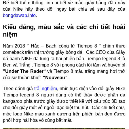
Để biết thêm thông tin chi tiết về mẫu giày hàng đầu này
của Nike hãy theo dõi ngay bài chia sẻ sau đây của
bongdawap.info
.
Kiểu dáng, màu sắc và các chi tiết hoài
niệm
Năm 2018 “ Hắc – Bạch công tử Tiempo 8 “ chính thức
comeback trên thị trường giày bóng đá. Các CEO của Giày
đá banh NIKE đã tung ra hai phiên bản Tiempo legend 8 là
Đen và Trắng . Tiempo 8 với phong cách tối tăm và huyền bí
“Under The Rader“
và Tiempo 8 màu trắng mang hơi thở
của sự thuần khiết
“Nouveau”
.
Theo đánh giá
trải nghiệm
, nhìn trực diện vào đôi giày Nike
Tiempo legend 8 người dùng có thể thấy được phần da
kangaroo phía trước giày được thiết kế với cấu trúc 3D tạo
cho đôi giày một vẻ ngoài đặc biệt thu hút. Các chi tiết chữ,
móc logo Nike màu xanh dương trên phiên bản đen được
phối hợp hài hòa vô cùng bắt mắt.