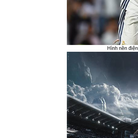
Hình nền điện