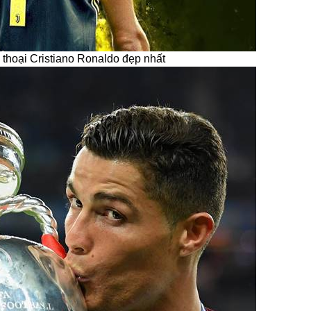
 thoại Cristiano Ronaldo đẹp nhất