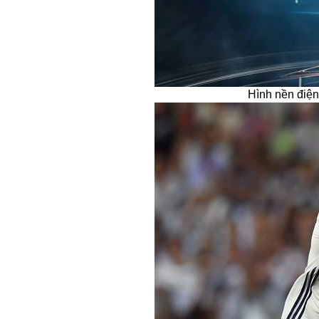
Hình nền điện