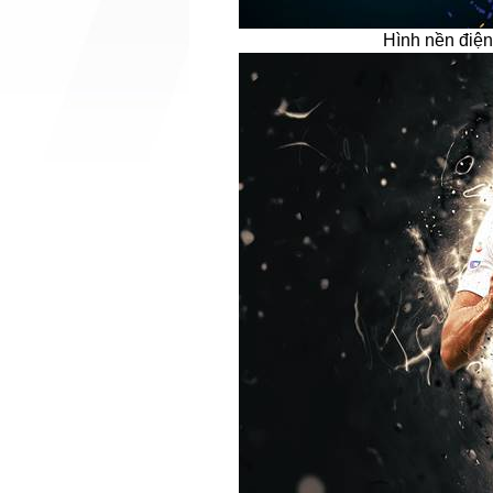
Hình nền điện