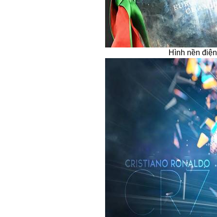
Hình nền điện