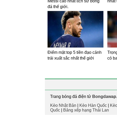
Messi cao nhất lịch sử bóng
nhất 
đá thế giới.
Điểm mặt top 5 tiền đạo cánh
Trọng
trái xuất sắc nhất thế giới
có ba
Trang bóng đá điện tử
Bongdawap.
Kèo Nhật Bản
|
Kèo Hàn Quốc
|
Kèo
Quốc
|
Bảng xếp hạng Thái Lan