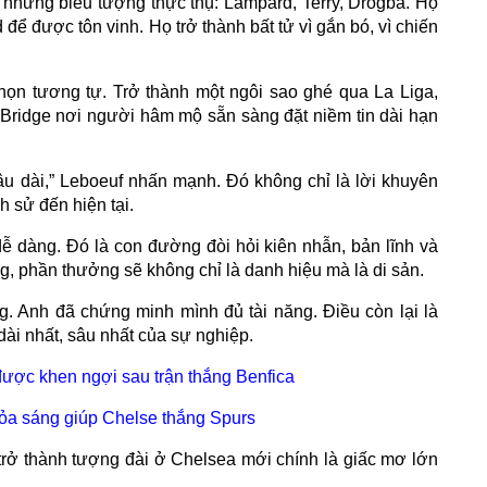
 những biểu tượng thực thụ: Lampard, Terry, Drogba. Họ
để được tôn vinh. Họ trở thành bất tử vì gắn bó, vì chiến
ọn tương tự. Trở thành một ngôi sao ghé qua La Liga,
d Bridge nơi người hâm mộ sẵn sàng đặt niềm tin dài hạn
âu dài,” Leboeuf nhấn mạnh. Đó không chỉ là lời khuyên
h sử đến hiện tại.
ễ dàng. Đó là con đường đòi hỏi kiên nhẫn, bản lĩnh và
, phần thưởng sẽ không chỉ là danh hiệu mà là di sản.
g. Anh đã chứng minh mình đủ tài năng. Điều còn lại là
dài nhất, sâu nhất của sự nghiệp.
được khen ngợi sau trận thắng Benfica
tỏa sáng giúp Chelse thắng Spurs
 trở thành tượng đài ở Chelsea mới chính là giấc mơ lớn