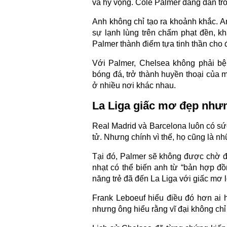
và hy vọng. Cole Palmer đang dần trở
Anh không chỉ tạo ra khoảnh khắc. 
sự lạnh lùng trên chấm phạt đền, k
Palmer thành điểm tựa tinh thần cho 
Với Palmer, Chelsea không phải bệ 
bóng đá, trở thành huyền thoại của m
ở nhiều nơi khác nhau.
La Liga giấc mơ đẹp như
Real Madrid và Barcelona luôn có sức
tử. Nhưng chính vì thế, họ cũng là n
Tại đó, Palmer sẽ không được chờ đợ
nhạt có thể biến anh từ “bản hợp đồn
năng trẻ đã đến La Liga với giấc mơ l
Frank Leboeuf hiểu điều đó hơn ai 
nhưng ông hiểu rằng vĩ đại không chỉ