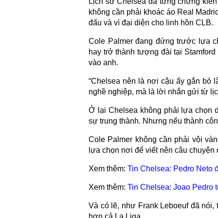
Lịch sử Chelsea đã từng chứng kiến
không cần phải khoác áo Real Madrid 
đấu và vì đại diện cho linh hồn CLB.
Cole Palmer đang đứng trước lựa ch
hay trở thành tượng đài tại Stamfor
vào anh.
“Chelsea nên là nơi cậu ấy gắn bó l
nghề nghiệp, mà là lời nhắn gửi từ lịc
Ở lại Chelsea không phải lựa chọn d
sự trung thành. Nhưng nếu thành công
Cole Palmer không cần phải vội vàn
lựa chọn nơi để viết nên câu chuyện 
Xem thêm:
Tin Chelsea: Pedro Neto 
Xem thêm:
Tin Chelsea: Joao Pedro 
Và có lẽ, như Frank Leboeuf đã nói,
hơn cả La Liga.