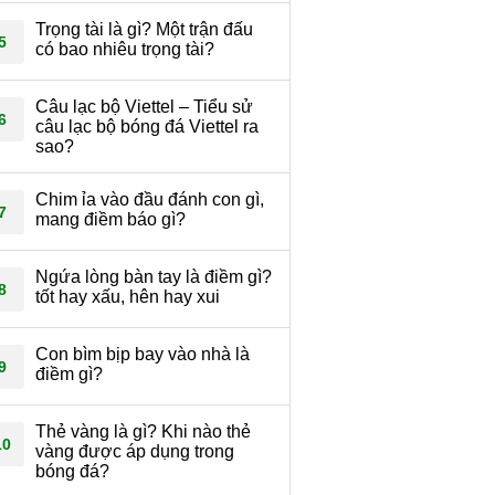
Trọng tài là gì? Một trận đấu
5
có bao nhiêu trọng tài?
Câu lạc bộ Viettel – Tiểu sử
6
câu lạc bộ bóng đá Viettel ra
sao?
Chim ỉa vào đầu đánh con gì,
7
mang điềm báo gì?
Ngứa lòng bàn tay là điềm gì?
8
tốt hay xấu, hên hay xui
Con bìm bịp bay vào nhà là
9
điềm gì?
Thẻ vàng là gì? Khi nào thẻ
10
vàng được áp dụng trong
bóng đá?