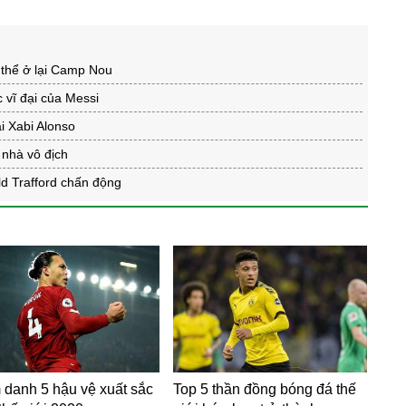
thể ở lại Camp Nou
 vĩ đại của Messi
i Xabi Alonso
 nhà vô địch
Old Trafford chấn động
 danh 5 hậu vệ xuất sắc
Top 5 thần đồng bóng đá thế