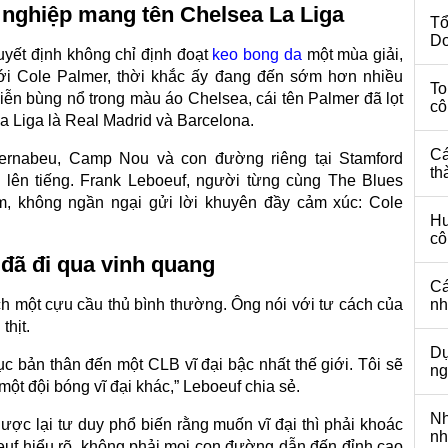
 nghiệp mang tên Chelsea La Liga
Tổ
Do
yết định không chỉ định đoạt
keo bong da
một mùa giải,
Với Cole Palmer, thời khắc ấy đang đến sớm hơn nhiều
To
ễn bùng nổ trong màu áo Chelsea, cái tên Palmer đã lọt
cô
a Liga là Real Madrid và Barcelona.
Cá
rnabeu, Camp Nou và con đường riêng tại Stamford
th
 lên tiếng. Frank Leboeuf, người từng cùng The Blues
m, không ngần ngại gửi lời khuyên đầy cảm xúc: Cole
Hu
cô
đã đi qua vinh quang
Cá
h một cựu cầu thủ bình thường. Ông nói với tư cách của
nh
thịt.
Dự
iục bản thân đến một CLB vĩ đại bậc nhất thế giới. Tôi sẽ
ng
một đội bóng vĩ đại khác,” Leboeuf chia sẻ.
Nh
ược lại tư duy phổ biến rằng muốn vĩ đại thì phải khoác
nh
euf hiểu rõ, không phải mọi con đường dẫn đến đỉnh cao