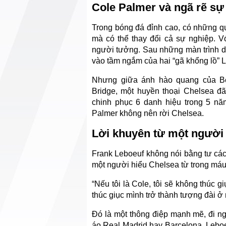
Cole Palmer và ngã rẽ sự
Trong bóng đá đỉnh cao, có những qu
mà có thể thay đổi cả sự nghiệp. 
người tưởng. Sau những màn trình di
vào tầm ngắm của hai “gã khổng lồ” L
Nhưng giữa ánh hào quang của Be
Bridge, một huyền thoại Chelsea đã
chinh phục 6 danh hiệu trong 5 nă
Palmer không nên rời Chelsea.
Lời khuyên từ một người 
Frank Leboeuf không nói bằng tư các
một người hiểu Chelsea từ trong máu 
“Nếu tôi là Cole, tôi sẽ không thúc g
thúc giục mình trở thành tượng đài ở 
Đó là một thông điệp mạnh mẽ, đi ng
áo Real Madrid hay Barcelona. Lebo