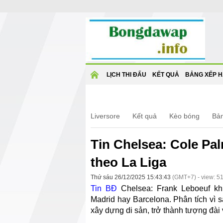
TRANG
LỊCH THI ĐẤU
KẾT QUẢ
BẢNG XẾP 
CHỦ
Liversore
Kết quả
Kèo bóng
Bả
Tin Chelsea: Cole Pa
theo La Liga
Thứ sáu 26/12/2025 15:43:43
(GMT+7) - view: 5
Tin BĐ
Chelsea: Frank Leboeuf kh
Madrid hay Barcelona. Phân tích vì 
xây dựng di sản, trở thành tượng đài 