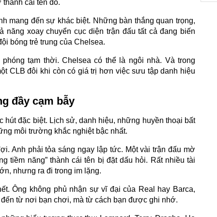
 thành cái tên đó.
Anh mang đến sự khác biệt. Những bàn thắng quan trọng,
hả năng xoay chuyển cục diện trận đấu tất cả đang biến
đội bóng trẻ trung của Chelsea.
phóng tạm thời. Chelsea có thể là ngôi nhà. Và trong
ột CLB đôi khi còn có giá trị hơn việc sưu tập danh hiệu
ng đầy cạm bẫy
 hút đặc biệt. Lịch sử, danh hiệu, những huyền thoại bất
hững môi trường khắc nghiệt bậc nhất.
i. Anh phải tỏa sáng ngay lập tức. Một vài trận đấu mờ
g tiềm năng” thành cái tên bị đặt dấu hỏi. Rất nhiều tài
ớn, nhưng ra đi trong im lặng.
hết. Ông không phủ nhận sự vĩ đại của Real hay Barca,
 đến từ nơi bạn chơi, mà từ cách bạn được ghi nhớ.