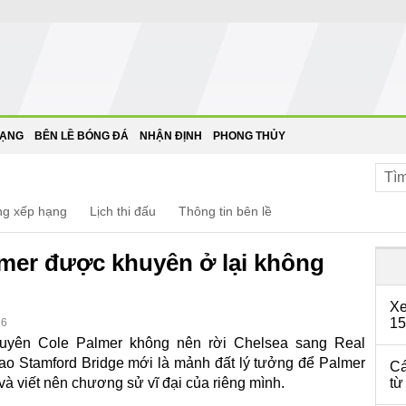
HẠNG
BÊN LỀ BÓNG ĐÁ
NHẬN ĐỊNH
PHONG THỦY
ng xếp hạng
Lịch thi đấu
Thông tin bên lề
lmer được khuyên ở lại không
Xe
15
16
uyên Cole Palmer không nên rời Chelsea sang Real
sao Stamford Bridge mới là mảnh đất lý tưởng để Palmer
Cá
và viết nên chương sử vĩ đại của riêng mình.
từ