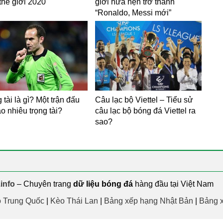
thế giới 2020
giới hứa hẹn trở thành
“Ronaldo, Messi mới”
 tài là gì? Một trận đấu
Câu lạc bộ Viettel – Tiểu sử
o nhiêu trọng tài?
câu lạc bộ bóng đá Viettel ra
sao?
info
– Chuyên trang
dữ liệu bóng đá
hàng đầu tại Việt Nam
 Trung Quốc
|
Kèo Thái Lan
|
Bảng xếp hạng Nhật Bản
|
Bảng 